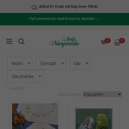
Alltid fri frakt vid köp över 799 kr
Fyll sommaren med kreativa stunder →
0
0
Motiv
Sömsätt
Väv
Varumärke
13
artiklar
Sortera efter: