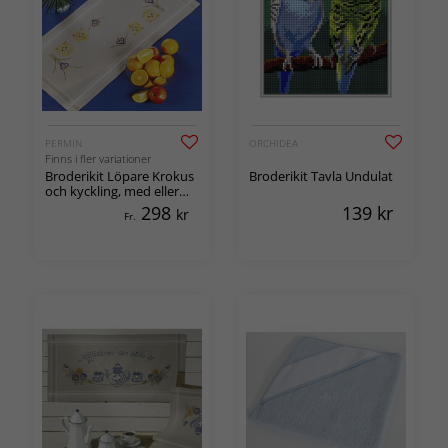
PERMIN
ORCHIDEA
Finns i fler variationer
Broderikit Löpare Krokus
Broderikit Tavla Undulat
och kyckling, med eller
utan garn
298
139
kr
kr
Fr.