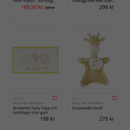
rosor 4-pack – korsstygn
Påskägg med eller utan
på förtryckt bomullsväv
garn
169,50
kr
298
kr
339 kr
PERMIN
DMC
Finns i fler variationer
Finns i fler variationer
Broderikit Tavla Tupp och
Snuttenalle Giraff
kycklingar utan garn
198
kr
279
kr