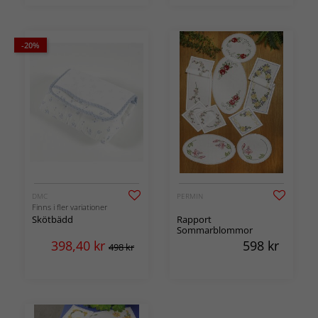
-20%
DMC
PERMIN
Finns i fler variationer
Skötbädd
Rapport
Sommarblommor
398,40
kr
598
kr
498 kr