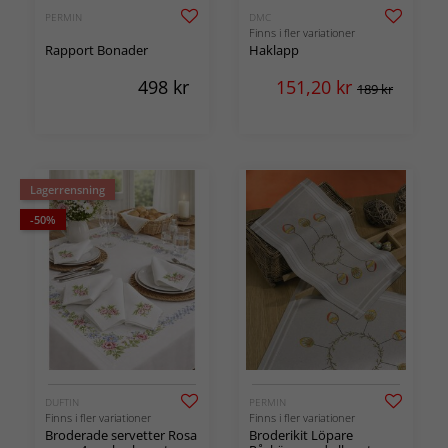
PERMIN
DMC
Finns i fler variationer
Rapport Bonader
Haklapp
498
kr
151,20
kr
189 kr
Lagerrensning
-50%
DUFTIN
PERMIN
Finns i fler variationer
Finns i fler variationer
Broderade servetter Rosa
Broderikit Löpare