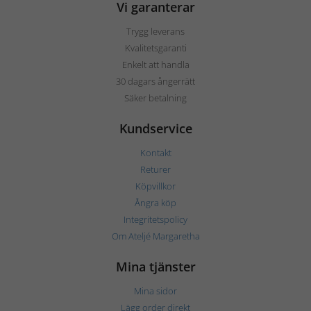
Vi garanterar
Trygg leverans
Kvalitetsgaranti
Enkelt att handla
30 dagars ångerrätt
Säker betalning
Kundservice
Kontakt
Returer
Köpvillkor
Ångra köp
Integritetspolicy
Om Ateljé Margaretha
Mina tjänster
Mina sidor
Lägg order direkt