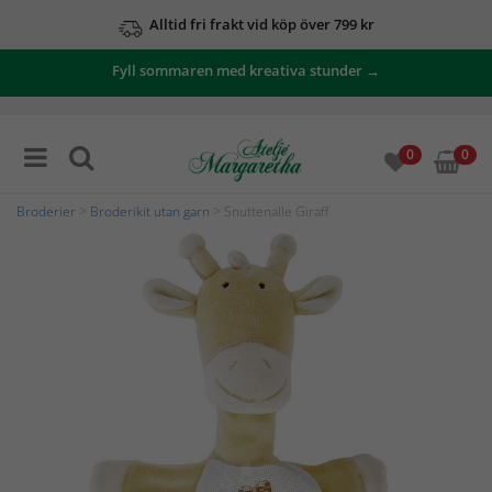
Alltid fri frakt vid köp över 799 kr
Fyll sommaren med kreativa stunder →
0
0
Broderier
>
Broderikit utan garn
> Snuttenalle Giraff