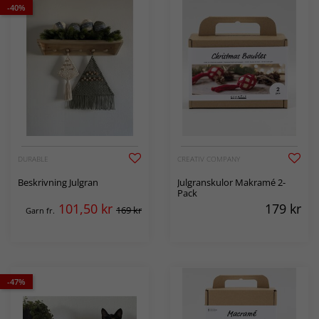
-40%
DURABLE
CREATIV COMPANY
Beskrivning Julgran
Julgranskulor Makramé 2-
Pack
101,50
kr
179
kr
169 kr
Garn fr.
-47%