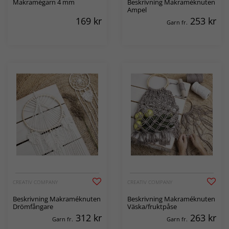
Makramégarn 4 mm
Beskrivning Makraméknuten
Ampel
169
kr
253
kr
Garn fr.
CREATIV COMPANY
CREATIV COMPANY
Beskrivning Makraméknuten
Beskrivning Makraméknuten
Drömfångare
Väska/fruktpåse
312
kr
263
kr
Garn fr.
Garn fr.