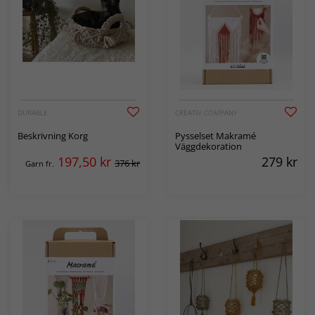
DURABLE
CREATIV COMPANY
Beskrivning Korg
Pysselset Makramé
Väggdekoration
197,50
kr
279
kr
376 kr
Garn fr.