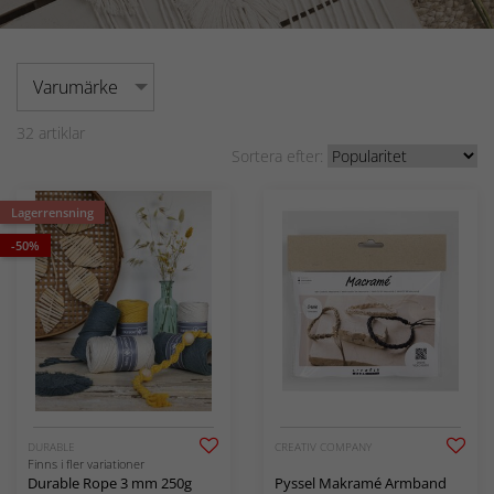
Varumärke
32
artiklar
Sortera efter:
Lagerrensning
-50%
DURABLE
CREATIV COMPANY
Finns i fler variationer
Durable Rope 3 mm 250g
Pyssel Makramé Armband