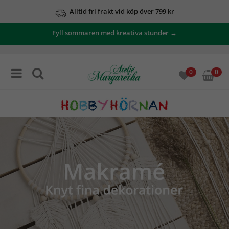
Se våra erbjudanden här
Fyll sommaren med kreativa stunder →
0
0