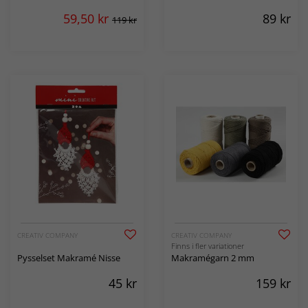
59,50
kr
89
kr
119 kr
CREATIV COMPANY
CREATIV COMPANY
Finns i fler variationer
Pysselset Makramé Nisse
Makramégarn 2 mm
45
kr
159
kr