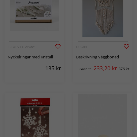
CREATIV COMPANY
DURABLE
Nyckelringar med Kristall
Beskrivning Väggbonad
135
kr
233,20
kr
376 kr
Garn fr.