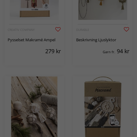
CREATIV COMPANY
DURABLE
Pysselset Makramé Ampel
Beskrivning Ljuslyktor
279
kr
94
kr
Garn fr.