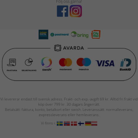
Följ oss gärna!
Vi levererar endast till svensk adress. Frakt- och exp.-avgift 69 kr. Alltid fri frakt vid
köp över 799 kr. 30 dagars ångerrätt.
Betalsätt: faktura, konto, betalkort eller swish. Leveranssätt: normalleverans,
expressleverans eller hemleverans.
Vi finns i: