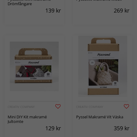
Drömfångare
139
kr
269
kr
CREATIV COMPANY
CREATIV COMPANY
Mini DIY Kit makramé
Pyssel Makramé Vit Väska
Jultomte
129
kr
359
kr