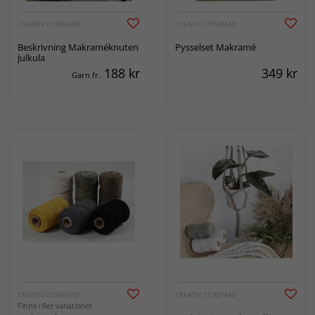
CREATIV COMPANY
CREATIV COMPANY
Beskrivning Makraméknuten
Pysselset Makramé
julkula
188
kr
349
kr
Garn fr.
CREATIV COMPANY
CREATIV COMPANY
Finns i fler variationer