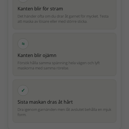
Kanten blir för stram
Det händer ofta om du drar åt garnet för mycket. Testa
att maska av lösare eller med större sticka.
≈
Kanten blir ojämn
Försök hålla samma spänning hela vägen och lyft
maskorna med samma rörelse.
✓
Sista maskan dras åt hårt
Dra igenom garnänden men låt avslutet behålla en mjuk
form.