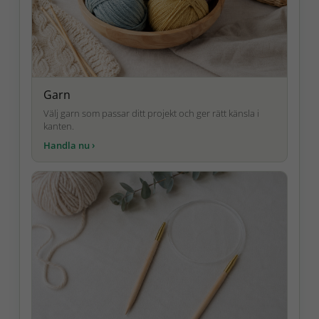
Garn
Välj garn som passar ditt projekt och ger rätt känsla i
kanten.