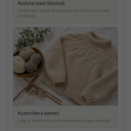
Avsluta med tålamod
Ta det lugnt i slutet så att kanten blir lika fin som resten
av arbetet.
Kontrollera kanten
Lägg ut arbetet och se om kanten känns lagom elastisk.