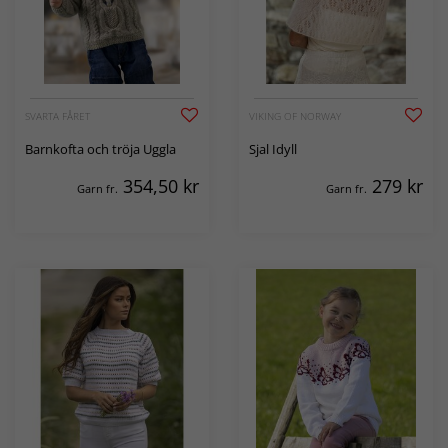
SVARTA FÅRET
VIKING OF NORWAY
Barnkofta och tröja Uggla
Sjal Idyll
354,50
kr
279
kr
Garn fr.
Garn fr.