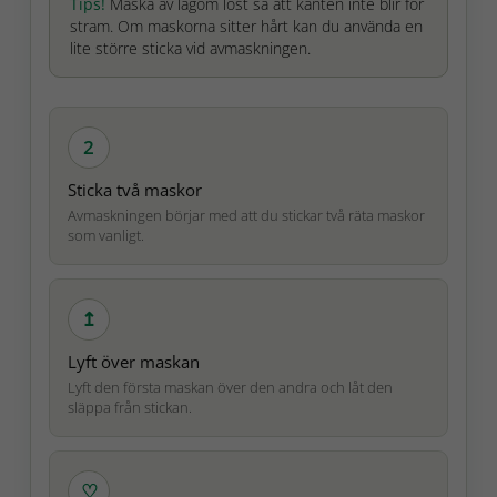
Tips!
Maska av lagom löst så att kanten inte blir för
stram. Om maskorna sitter hårt kan du använda en
lite större sticka vid avmaskningen.
2
Sticka två maskor
Avmaskningen börjar med att du stickar två räta maskor
som vanligt.
↥
Lyft över maskan
Lyft den första maskan över den andra och låt den
släppa från stickan.
♡