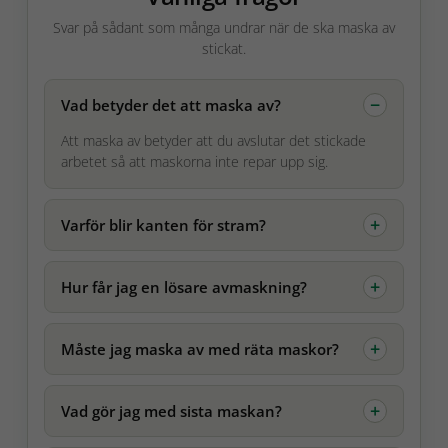
Svar på sådant som många undrar när de ska maska av
stickat.
Vad betyder det att maska av?
Att maska av betyder att du avslutar det stickade
arbetet så att maskorna inte repar upp sig.
Varför blir kanten för stram?
Hur får jag en lösare avmaskning?
Måste jag maska av med räta maskor?
Vad gör jag med sista maskan?