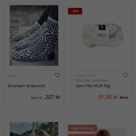
-30%
JÄRBO
GJESTAL GARN
Finns i fler variationer
Strumpor Sirapssnitt
Garn Pelz Multi 50g
207
kr
31,50
kr
45 kr
Garn fr.
Lagerrensning