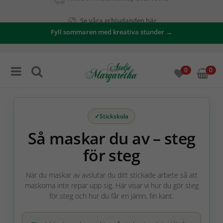
Se våra erbjudanden här
Fyll sommaren med kreativa stunder →
0
0
Stickskola
Så maskar du av – steg
för steg
När du maskar av avslutar du ditt stickade arbete så att
maskorna inte repar upp sig. Här visar vi hur du gör steg
för steg och hur du får en jämn, fin kant.