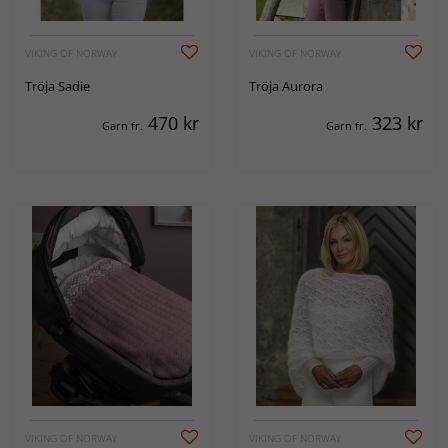
VIKING OF NORWAY
VIKING OF NORWAY
Tröja Sadie
Tröja Aurora
470
kr
323
kr
Garn fr.
Garn fr.
VIKING OF NORWAY
VIKING OF NORWAY