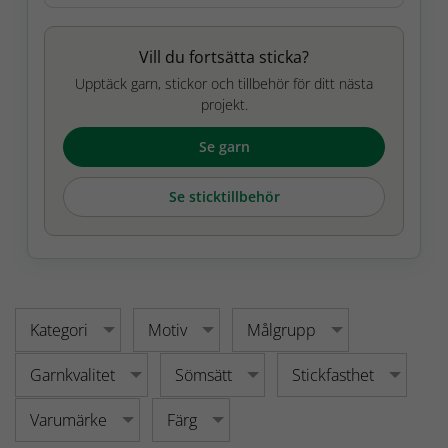
Vill du fortsätta sticka?
Upptäck garn, stickor och tillbehör för ditt nästa
projekt.
Se garn
Se sticktillbehör
Kategori
Motiv
Målgrupp
Garnkvalitet
Sömsätt
Stickfasthet
Varumärke
Färg