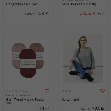
Hängselbyxa Nouvel
Garn Double Four 100g
159
kr
34,50
kr
69 kr
Garn fr.
VIKING OF NORWAY
PERMIN
Finns i fler variationer
Garn Trend Merino Petite
Kofta Ingrid
50g
79
kr
324
kr
Garn fr.