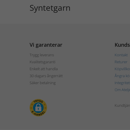
Syntetgarn
Vi garanterar
Kunds
Trygg leverans
Kontakt
Kvalitetsgaranti
Returer
Enkelt att handla
Köpvillko
30 dagars ångerrätt
Ångra kö
Säker betalning
Integrite
Om Atelj
Kundtjän