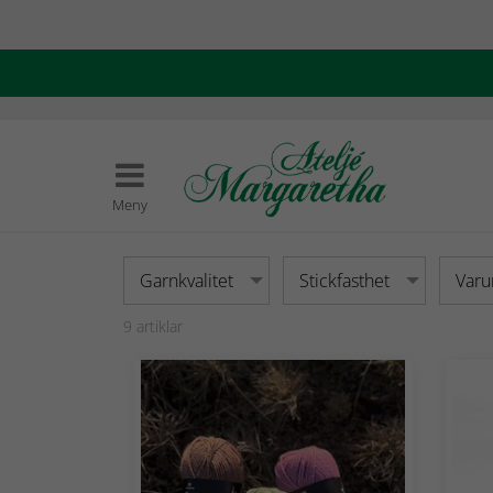
Meny
Garnkvalitet
Stickfasthet
Var
9
artiklar