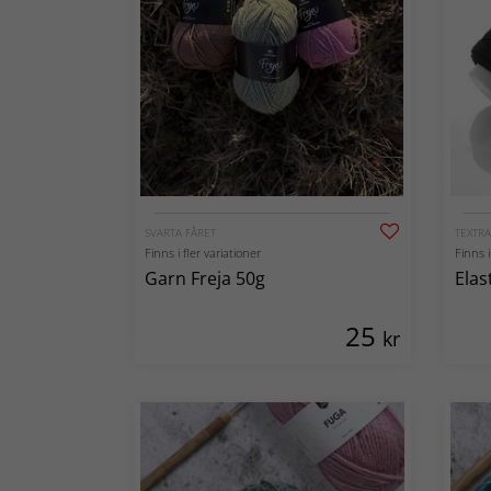
SVARTA FÅRET
TEXTRA
Finns i fler variationer
Finns i
Garn Freja 50g
Elas
25
kr