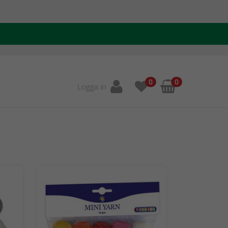
0
0
Logga in