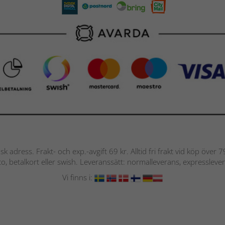
nsk adress. Frakt- och exp.-avgift 69 kr. Alltid fri frakt vid köp över
nto, betalkort eller swish. Leveranssätt: normalleverans, expressleve
Vi finns i: