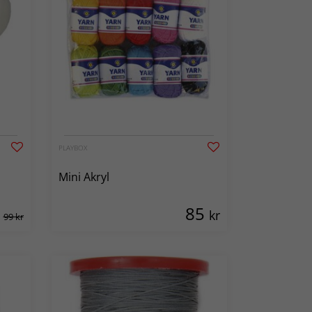
PLAYBOX
Mini Akryl
85
kr
99 kr