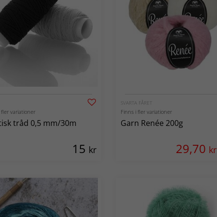
SVARTA FÅRET
 fler variationer
Finns i fler variationer
tisk tråd 0,5 mm/30m
Garn Renée 200g
15
29,70
kr
kr