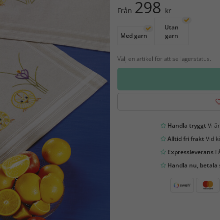
298
Från
kr
Utan
Med garn
garn
Välj en artikel för att se lagerstatus.
Handla tryggt
Vi är
Alltid fri frakt
Vid k
Expressleverans
Få
Handla nu, betala