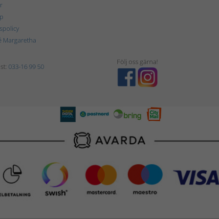
r
p
tspolicy
é Margaretha
Följ oss gärna!
st:
033-16 99 50