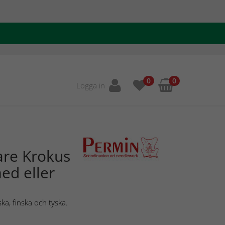
0
0
Logga in
are Krokus
ed eller
ka, finska och tyska.