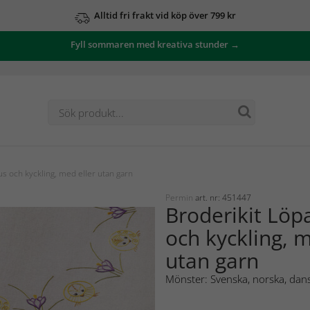
Alltid fri frakt vid köp över 799 kr
Fyll sommaren med kreativa stunder →
s och kyckling, med eller utan garn
Permin
art. nr: 451447
Broderikit Löp
och kyckling, m
utan garn
Mönster: Svenska, norska, dans