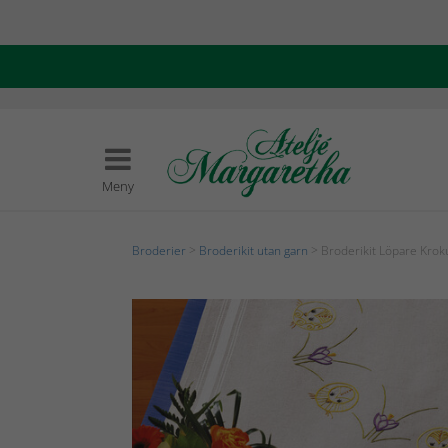
Meny
Broderier
>
Broderikit utan garn
> Broderikit Löpare Kroku