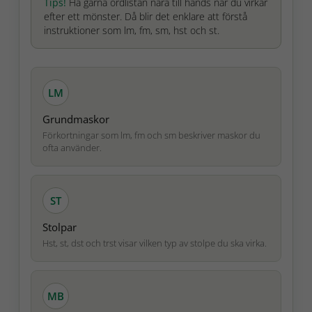
Tips!
Ha gärna ordlistan nära till hands när du virkar
efter ett mönster. Då blir det enklare att förstå
instruktioner som lm, fm, sm, hst och st.
LM
Grundmaskor
Förkortningar som lm, fm och sm beskriver maskor du
ofta använder.
ST
Stolpar
Hst, st, dst och trst visar vilken typ av stolpe du ska virka.
MB