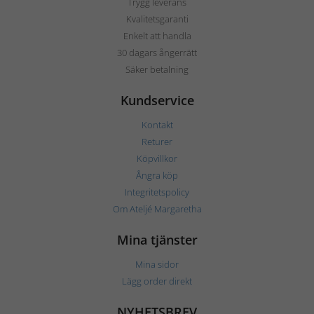
Trygg leverans
Kvalitetsgaranti
Enkelt att handla
30 dagars ångerrätt
Säker betalning
Kundservice
Kontakt
Returer
Köpvillkor
Ångra köp
Integritetspolicy
Om Ateljé Margaretha
Mina tjänster
Mina sidor
Lägg order direkt
NYHETSBREV