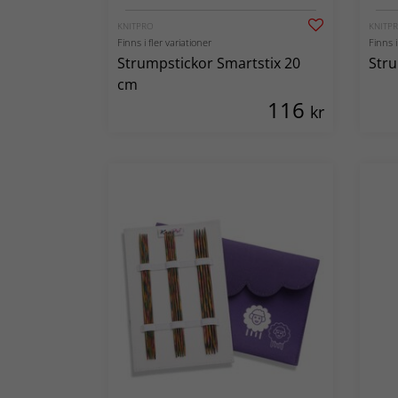
KNITPRO
KNITP
Finns i fler variationer
Finns i
Strumpstickor Smartstix 20
Stru
cm
116
kr