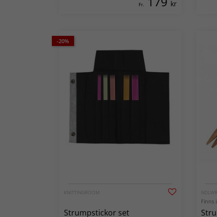
179
kr
Fr.
-20%
KNITTINGROOM
NDLW
Finns i
Strumpstickor set
Str