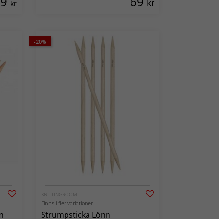
79
69
kr
kr
-20%
KNITTINGROOM
Finns i fler variationer
m
Strumpsticka Lönn