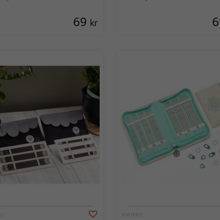
69
kr
RO
KNITPRO