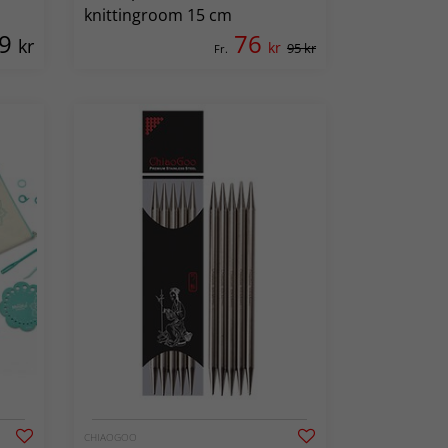
knittingroom 15 cm
69
76
kr
kr
95 kr
Fr.
CHIAOGOO