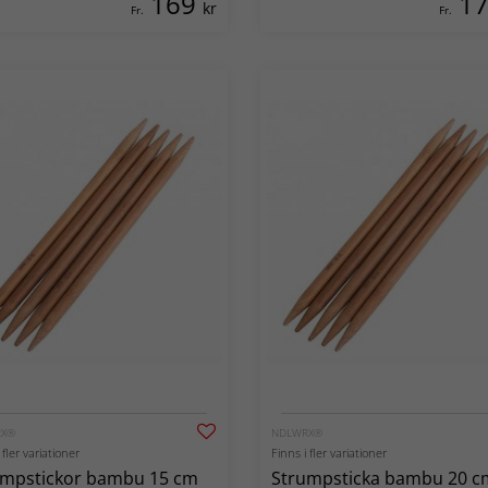
169
1
kr
Fr.
Fr.
RX®
NDLWRX®
 fler variationer
Finns i fler variationer
umpstickor bambu 15 cm
Strumpsticka bambu 20 c