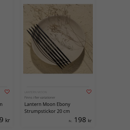
LANTERN MOON
Finns i fler variationer
cm
Lantern Moon Ebony
Strumpstickor 20 cm
69
198
kr
kr
Fr.