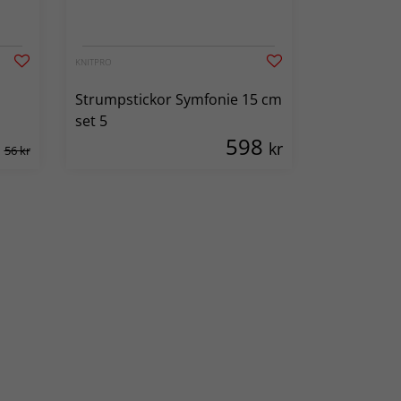
KNITPRO
Strumpstickor Symfonie 15 cm
set 5
598
kr
56 kr