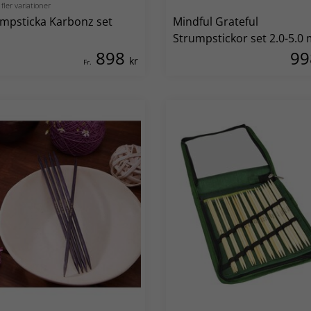
 fler variationer
mpsticka Karbonz set
Mindful Grateful
Strumpstickor set 2.0-5.0
898
9
kr
Fr.