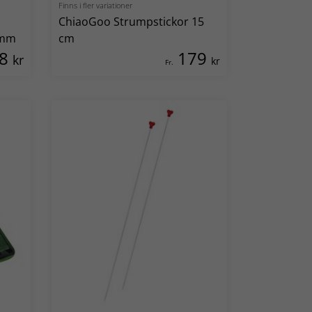
Finns i fler variationer
ChiaoGoo Strumpstickor 15
 mm
cm
98
179
kr
kr
Fr.