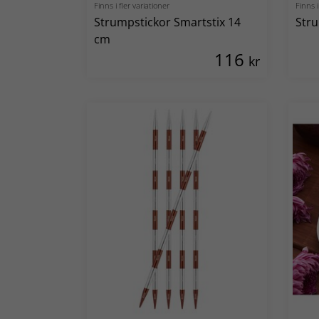
Finns i fler variationer
Finns i
Strumpstickor Smartstix 14
Stru
cm
116
kr