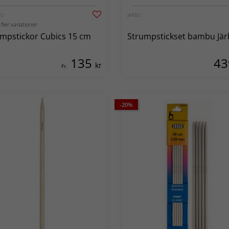
RO
JÄRBO
 fler variationer
mpstickor Cubics 15 cm
Strumpstickset bambu Jä
135
4
kr
Fr.
-20%