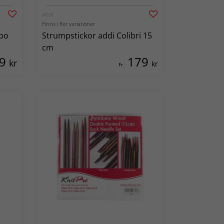
ADDI
Finns i fler variationer
rbo
Strumpstickor addi Colibri 15
cm
39
179
kr
kr
Fr.