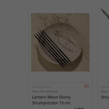
LANTERN MOON
KNITP
Finns i fler variationer
Finns i
Lantern Moon Ebony
Stru
Strumpstickor 15 cm