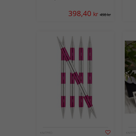
398,40
kr
498 kr
KNITPRO
KNITP