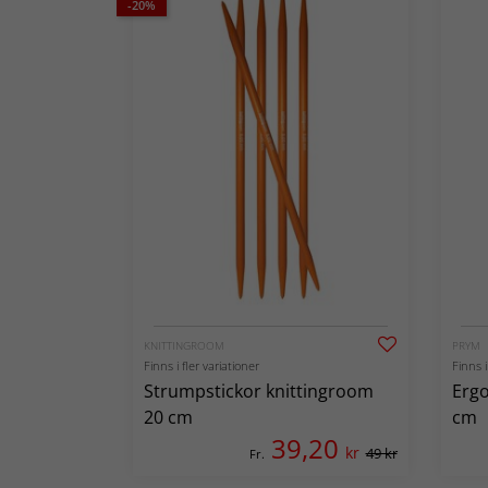
-20%
KNITTINGROOM
PRYM
Finns i fler variationer
Finns i
Strumpstickor knittingroom
Ergo
20 cm
cm
39,20
kr
49 kr
Fr.