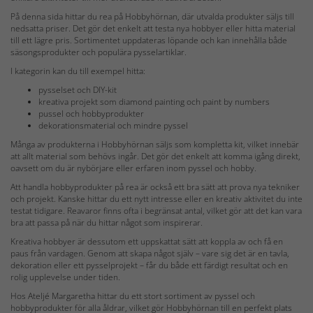
På denna sida hittar du rea på Hobbyhörnan, där utvalda produkter säljs till
nedsatta priser. Det gör det enkelt att testa nya hobbyer eller hitta material
till ett lägre pris. Sortimentet uppdateras löpande och kan innehålla både
säsongsprodukter och populära pysselartiklar.
I kategorin kan du till exempel hitta:
pysselset och DIY-kit
kreativa projekt som diamond painting och paint by numbers
pussel och hobbyprodukter
dekorationsmaterial och mindre pyssel
Många av produkterna i Hobbyhörnan säljs som kompletta kit, vilket innebär
att allt material som behövs ingår. Det gör det enkelt att komma igång direkt,
oavsett om du är nybörjare eller erfaren inom pyssel och hobby.
Att handla hobbyprodukter på rea är också ett bra sätt att prova nya tekniker
och projekt. Kanske hittar du ett nytt intresse eller en kreativ aktivitet du inte
testat tidigare. Reavaror finns ofta i begränsat antal, vilket gör att det kan vara
bra att passa på när du hittar något som inspirerar.
Kreativa hobbyer är dessutom ett uppskattat sätt att koppla av och få en
paus från vardagen. Genom att skapa något själv – vare sig det är en tavla,
dekoration eller ett pysselprojekt – får du både ett färdigt resultat och en
rolig upplevelse under tiden.
Hos Ateljé Margaretha hittar du ett stort sortiment av pyssel och
hobbyprodukter för alla åldrar, vilket gör Hobbyhörnan till en perfekt plats