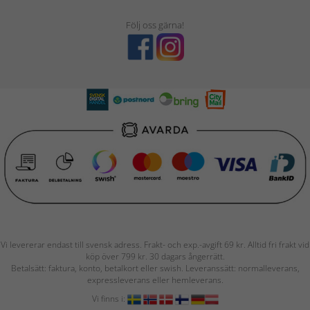
Följ oss gärna!
Vi levererar endast till svensk adress. Frakt- och exp.-avgift 69 kr. Alltid fri frakt vid
köp över 799 kr. 30 dagars ångerrätt.
Betalsätt: faktura, konto, betalkort eller swish. Leveranssätt: normalleverans,
expressleverans eller hemleverans.
Vi finns i: