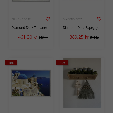
DIAMOND DOTZ
DIAMOND DOTZ
Diamond Dotz Tulpaner
Diamond Dotz Papegojor
461,30
kr
389,25
kr
659 kr
519 kr
-30%
-40%