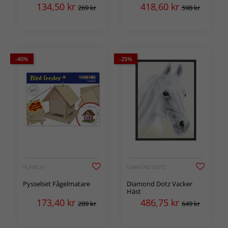
134,50
kr
418,60
kr
269 kr
598 kr
-40%
-25%
PLAYBOX
DIAMOND DOTZ
Pysselset Fågelmatare
Diamond Dotz Vacker
Häst
173,40
kr
486,75
kr
289 kr
649 kr