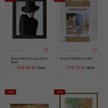
WIZARDIART
CREATIV COMPANY
Diamond Painting Lady In
Pyssel Påskharens dörr
Black
638,40
kr
216,75
kr
798 kr
289 kr
-30%
-20%