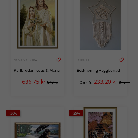
NOVA SLOBODA
DURABLE
Pärlbroderi Jesus & Maria
Beskrivning Väggbonad
636,75
kr
233,20
kr
849 kr
376 kr
Garn fr.
-30%
-25%