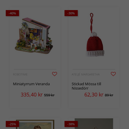
-40%
-30%
ROBOTIME
ATELJÉ MARGARETHA
Miniatyrrum Veranda
Stickad Mössa till
Nissedörr
335,40
kr
62,30
kr
559 kr
89 kr
-25%
-38%