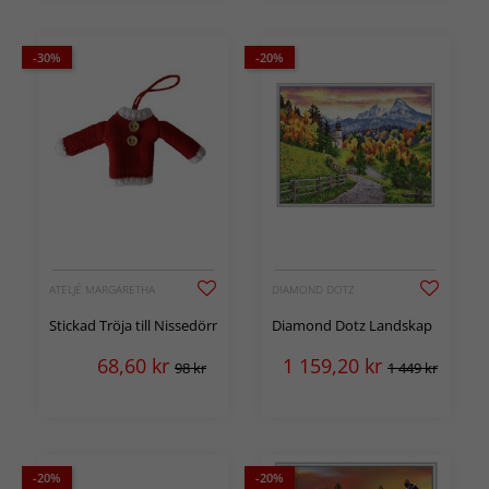
-30%
-20%
ATELJÉ MARGARETHA
DIAMOND DOTZ
Stickad Tröja till Nissedörr
Diamond Dotz Landskap
68,60
kr
1 159,20
kr
98 kr
1 449 kr
-20%
-20%