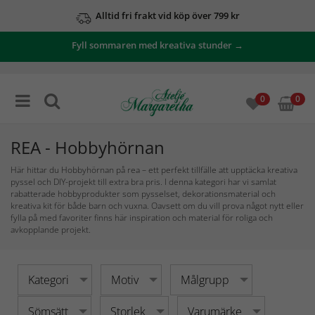
Se våra erbjudanden här
Fyll sommaren med kreativa stunder →
0
0
REA - Hobbyhörnan
Här hittar du Hobbyhörnan på rea – ett perfekt tillfälle att upptäcka kreativa
pyssel och DIY-projekt till extra bra pris. I denna kategori har vi samlat
rabatterade hobbyprodukter som pysselset, dekorationsmaterial och
kreativa kit för både barn och vuxna. Oavsett om du vill prova något nytt eller
fylla på med favoriter finns här inspiration och material för roliga och
avkopplande projekt.
Kategori
Motiv
Målgrupp
Sömsätt
Storlek
Varumärke