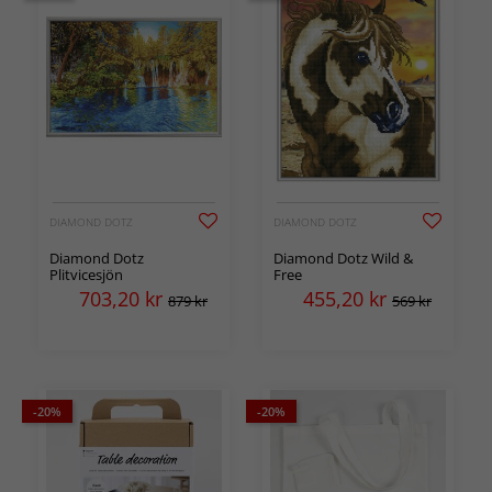
DIAMOND DOTZ
DIAMOND DOTZ
Diamond Dotz
Diamond Dotz Wild &
Plitvicesjön
Free
703,20
kr
455,20
kr
879 kr
569 kr
-20%
-20%