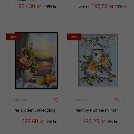
951,30
kr
197,50
kr
1 359 kr
376 kr
Garn fr.
-30%
-25%
ABRIS ART
VERVACO
Pärlbroderi Solnedgång
Paint by numbers Vinter
698,60
kr
494,25
kr
998 kr
659 kr