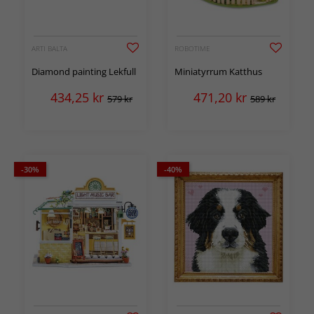
ARTI BALTA
ROBOTIME
Diamond painting Lekfull
Miniatyrrum Katthus
434,25
kr
471,20
kr
579 kr
589 kr
-30%
-40%