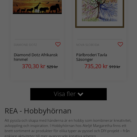
DIAMOND DOTZ
NOVA SLOBODA
Diamond Dotz Afrikansk
Pärlbroderi Tavla
himmel
Säsonger
370,30
kr
735,20
kr
529 kr
919 kr
Visa fler
REA - Hobbyhörnan
Att pyssla och skapa med händerna är en hobby som kombinerar kreativitet,
avkoppling och inspiration. I Hobbyhörnan hos Ateljé Margaretha finns ett
brett sortiment av produkter för olika typer av pyssel och DIY-projekt – från
enklare aktiviteter till mer avancerade kreativa arbeten.