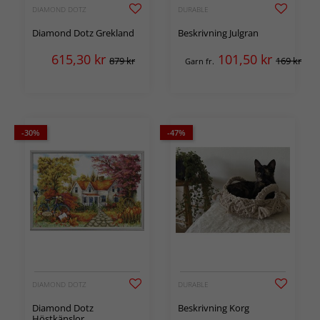
DIAMOND DOTZ
DURABLE
Diamond Dotz Grekland
Beskrivning Julgran
615,30
kr
101,50
kr
879 kr
169 kr
Garn fr.
-30%
-47%
DIAMOND DOTZ
DURABLE
Diamond Dotz
Beskrivning Korg
Höstkänslor