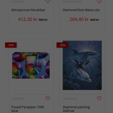
ROBOTIME
DIAMOND DOTZ
Miniatyrrum Musikbar
Diamond Dotz Bästa vän
412,30
kr
269,40
kr
589 kr
449 kr
-50%
-30%
1CONZEPT
WIZARDIART
Pussel Paraplyer 1000
Diamond painting
bitar
Delfiner