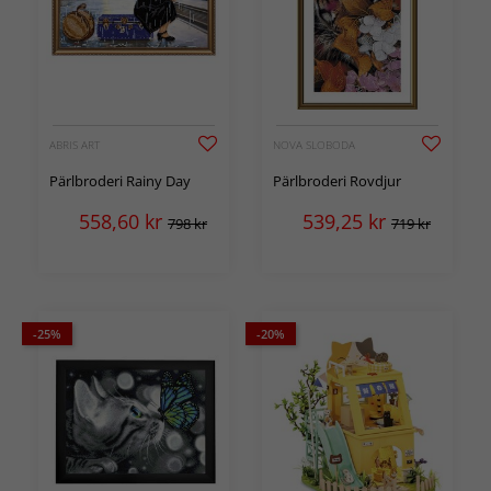
ABRIS ART
NOVA SLOBODA
Pärlbroderi Rainy Day
Pärlbroderi Rovdjur
558,60
kr
539,25
kr
798 kr
719 kr
-25%
-20%