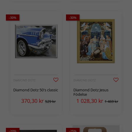
-30%
-30%
DIAMOND DOTZ
DIAMOND DOTZ
Diamond Dotz 50's classic
Diamond Dotz Jesus
Födelse
370,30
kr
1 028,30
kr
529 kr
1 469 kr
-20%
-25%