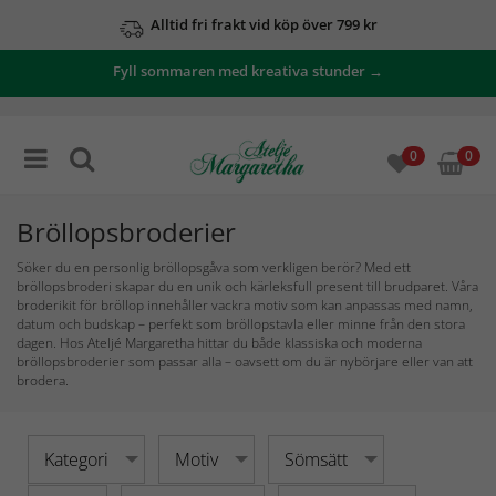
Alltid fri frakt vid köp över 799 kr
Se våra erbjudanden här
Fyll sommaren med kreativa stunder →
0
0
Bröllopsbroderier
Söker du en personlig bröllopsgåva som verkligen berör? Med ett
bröllopsbroderi skapar du en unik och kärleksfull present till brudparet. Våra
broderikit för bröllop innehåller vackra motiv som kan anpassas med namn,
datum och budskap – perfekt som bröllopstavla eller minne från den stora
dagen. Hos Ateljé Margaretha hittar du både klassiska och moderna
bröllopsbroderier som passar alla – oavsett om du är nybörjare eller van att
brodera.
Kategori
Motiv
Sömsätt