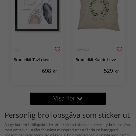
RTO
VERVACO
Broderikit Tavla love
Broderikit Kudde Love
698
kr
529
kr
Visa fler
Personlig bröllopsgåva som sticker ut
Att ge bort ett bröllopsbroderi är ett sätt att skapa en personlig bröllopsgåva
med omtanke. Istället för något massproducerat får du en handgjord
present där varje stygn bär på känsla. En broderad bröllopstavla med namn