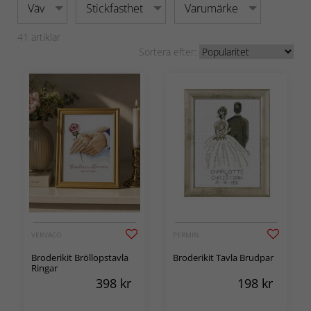
Väv
Stickfasthet
Varumärke
41
artiklar
Sortera efter:
VERVACO
PERMIN
Broderikit Bröllopstavla
Broderikit Tavla Brudpar
Ringar
398
kr
198
kr