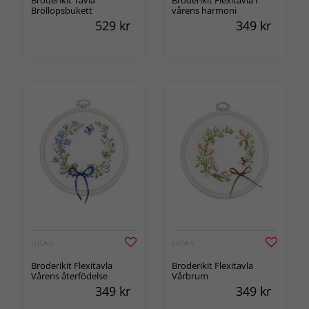
Broderikit Tavla
Broderikit Flexitavla I
Bröllopsbukett
vårens harmoni
529
kr
349
kr
LUCA-S
LUCA-S
Broderikit Flexitavla
Broderikit Flexitavla
Vårens återfödelse
Vårbrum
349
kr
349
kr