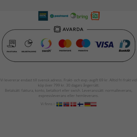
Vi levererar endast till svensk adress. Frakt- och exp.-avgift 69 kr. Alltid fri frakt vid
köp över 799 kr. 30 dagars ångerrätt.
Betalsätt: faktura, konto, betalkort eller swish. Leveranssätt: normalleverans,
expressleverans eller hemleverans.
Vi finns i: