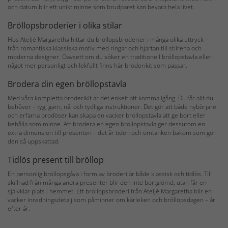
och datum blir ett unikt minne som brudparet kan bevara hela livet.
Bröllopsbroderier i olika stilar
Hos Ateljé Margaretha hittar du bröllopsbroderier i många olika uttryck –
från romantiska klassiska motiv med ringar och hjärtan till stilrena och
moderna designer. Oavsett om du söker en traditionell bröllopstavla eller
något mer personligt och lekfullt finns här broderikit som passar.
Brodera din egen bröllopstavla
Med våra kompletta broderikit är det enkelt att komma igång. Du får allt du
behöver – tyg, garn, nål och tydliga instruktioner. Det gör att både nybörjare
och erfarna brodöser kan skapa en vacker bröllopstavla att ge bort eller
behålla som minne. Att brodera en egen bröllopstavla ger dessutom en
extra dimension till presenten – det är tiden och omtanken bakom som gör
den så uppskattad.
Tidlös present till bröllop
En personlig bröllopsgåva i form av broderi är både klassisk och tidlös. Till
skillnad från många andra presenter blir den inte bortglömd, utan får en
självklar plats i hemmet. Ett bröllopsbroderi från Ateljé Margaretha blir en
vacker inredningsdetalj som påminner om kärleken och bröllopsdagen – år
efter år.