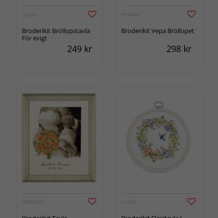
LUCA-S
PERMIN
Broderikit Bröllopstavla
Broderikit Vepa Bröllopet
För evigt
249
kr
298
kr
VERVACO
LUCA-S