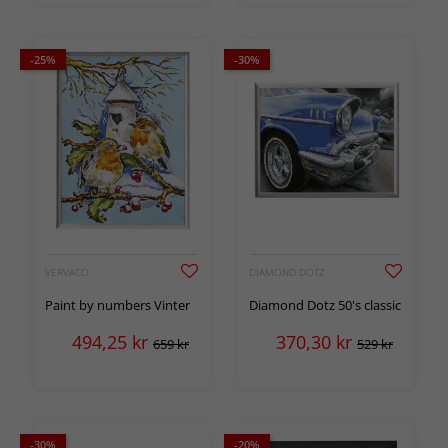
-25%
-30%
VERVACO
DIAMOND DOTZ
Paint by numbers Vinter
Diamond Dotz 50's classic
494,25
kr
370,30
kr
659 kr
529 kr
-30%
-20%