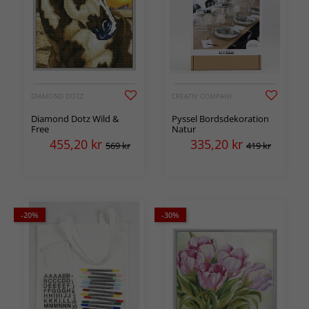
DIAMOND DOTZ
CREATIV COMPANY
Diamond Dotz Wild &
Pyssel Bordsdekoration
Free
Natur
455,20
kr
335,20
kr
569 kr
419 kr
-20%
-30%