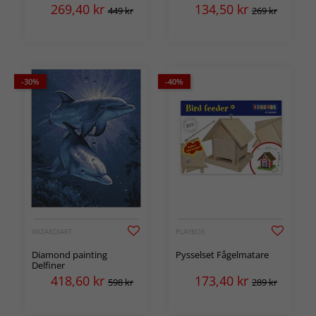
269,40
kr
134,50
kr
449 kr
269 kr
-30%
-40%
WIZARDIART
PLAYBOX
Diamond painting
Pysselset Fågelmatare
Delfiner
418,60
kr
173,40
kr
598 kr
289 kr