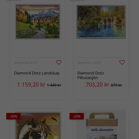
DIAMOND DOTZ
DIAMOND DOTZ
Diamond Dotz Landskap
Diamond Dotz
Plitvicesjön
1 159,20
kr
703,20
kr
1 449 kr
879 kr
-20%
-20%