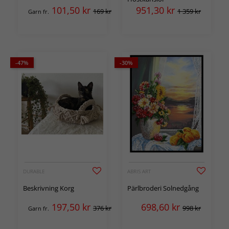
101,50
kr
951,30
kr
169 kr
1 359 kr
Garn fr.
-47%
-30%
DURABLE
ABRIS ART
Beskrivning Korg
Pärlbroderi Solnedgång
197,50
kr
698,60
kr
376 kr
998 kr
Garn fr.