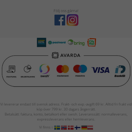
Följ oss gärna!
Vi levererar endast till svensk adress. Frakt- och exp.-avgift 69 kr. Alltid fri frakt vid
köp över 799 kr. 30 dagars ångerrätt.
Betalsätt: faktura, konto, betalkort eller swish. Leveranssätt: normalleverans,
expressleverans eller hemleverans.
Vi finns i: