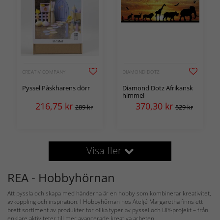
CREATIV COMPANY
DIAMOND DOTZ
Pyssel Påskharens dörr
Diamond Dotz Afrikansk
himmel
216,75
kr
370,30
kr
289 kr
529 kr
Visa fler
REA - Hobbyhörnan
Att pyssla och skapa med händerna är en hobby som kombinerar kreativitet,
avkoppling och inspiration. I Hobbyhörnan hos Ateljé Margaretha finns ett
brett sortiment av produkter för olika typer av pyssel och DIY-projekt – från
enklare aktiviteter till mer avancerade kreativa arbeten.