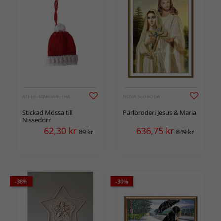
ATELJÉ MARGARETHA
NOVA SLOBODA
Stickad Mössa till
Pärlbroderi Jesus & Maria
Nissedörr
62,30
kr
636,75
kr
89 kr
849 kr
-38%
-30%