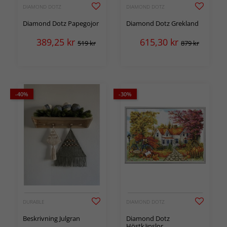
DIAMOND DOTZ
DIAMOND DOTZ
Diamond Dotz Papegojor
Diamond Dotz Grekland
389,25
kr
615,30
kr
519 kr
879 kr
-40%
-30%
DURABLE
DIAMOND DOTZ
Beskrivning Julgran
Diamond Dotz
Höstkänslor