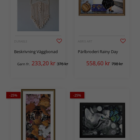
DURABLE
ABRIS ART
Beskrivning Väggbonad
Pärlbroderi Rainy Day
233,20
kr
558,60
kr
376 kr
798 kr
Garn fr.
-25%
-25%