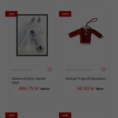
-25%
-30%
DIAMOND DOTZ
ATELJÉ MARGARETHA
Diamond Dotz Vacker
Stickad Tröja till Nissedörr
Häst
486,75
kr
68,60
kr
649 kr
98 kr
-20%
-20%