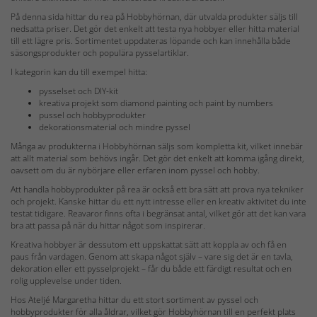
På denna sida hittar du rea på Hobbyhörnan, där utvalda produkter säljs till
nedsatta priser. Det gör det enkelt att testa nya hobbyer eller hitta material
till ett lägre pris. Sortimentet uppdateras löpande och kan innehålla både
säsongsprodukter och populära pysselartiklar.
I kategorin kan du till exempel hitta:
pysselset och DIY-kit
kreativa projekt som diamond painting och paint by numbers
pussel och hobbyprodukter
dekorationsmaterial och mindre pyssel
Många av produkterna i Hobbyhörnan säljs som kompletta kit, vilket innebär
att allt material som behövs ingår. Det gör det enkelt att komma igång direkt,
oavsett om du är nybörjare eller erfaren inom pyssel och hobby.
Att handla hobbyprodukter på rea är också ett bra sätt att prova nya tekniker
och projekt. Kanske hittar du ett nytt intresse eller en kreativ aktivitet du inte
testat tidigare. Reavaror finns ofta i begränsat antal, vilket gör att det kan vara
bra att passa på när du hittar något som inspirerar.
Kreativa hobbyer är dessutom ett uppskattat sätt att koppla av och få en
paus från vardagen. Genom att skapa något själv – vare sig det är en tavla,
dekoration eller ett pysselprojekt – får du både ett färdigt resultat och en
rolig upplevelse under tiden.
Hos Ateljé Margaretha hittar du ett stort sortiment av pyssel och
hobbyprodukter för alla åldrar, vilket gör Hobbyhörnan till en perfekt plats