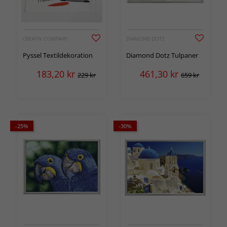
CREATIV COMPANY
DIAMOND DOTZ
Pyssel Textildekoration
Diamond Dotz Tulpaner
183,20
kr
461,30
kr
229 kr
659 kr
-25%
-30%