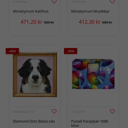
ROBOTIME
ROBOTIME
Miniatyrrum Katthus
Miniatyrrum Musikbar
471,20
kr
412,30
kr
589 kr
589 kr
-40%
-50%
DIAMOND DOTZ
1CONZEPT
Diamond Dotz Bästa vän
Pussel Paraplyer 1000
bitar