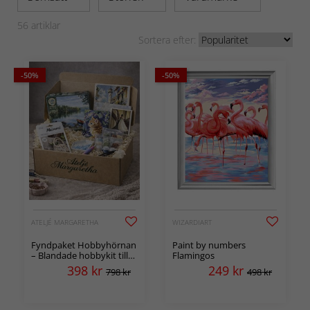
56
artiklar
Sortera efter:
-50%
-50%
ATELJÉ MARGARETHA
WIZARDIART
Fyndpaket Hobbyhörnan
Paint by numbers
– Blandade hobbykit till
Flamingos
extra bra pris
398
kr
249
kr
798 kr
498 kr