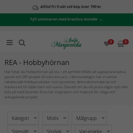
Se våra erbjudanden här
Fyll sommaren med kreativa stunder →
0
0
REA - Hobbyhörnan
Här hittar du Hobbyhörnan på rea – ett perfekt tillfälle att upptäcka kreativa
pyssel och DIY-projekt till extra bra pris. I denna kategori har vi samlat
rabatterade hobbyprodukter som pysselset, dekorationsmaterial och
kreativa kit för både barn och vuxna. Oavsett om du vill prova något nytt eller
fylla på med favoriter finns här inspiration och material för roliga och
avkopplande projekt.
Kategori
Motiv
Målgrupp
Sömsätt
Storlek
Varumärke