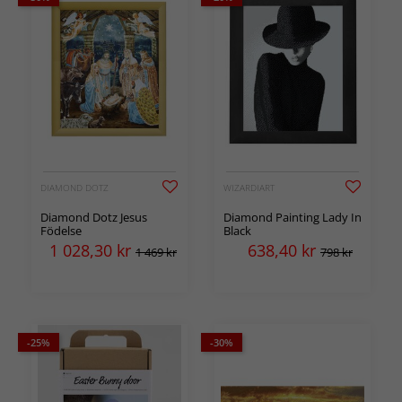
DIAMOND DOTZ
WIZARDIART
Diamond Dotz Jesus
Diamond Painting Lady In
Födelse
Black
1 028,30
kr
638,40
kr
1 469 kr
798 kr
-25%
-30%