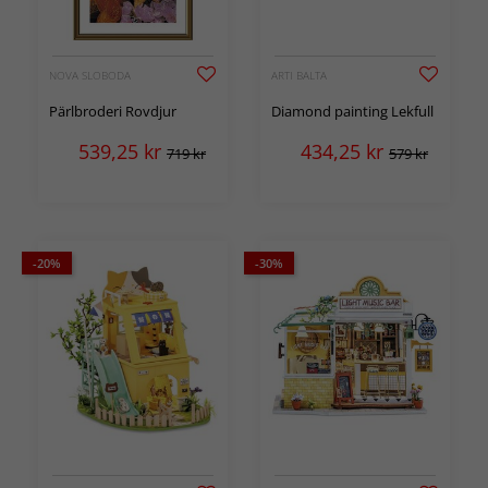
NOVA SLOBODA
ARTI BALTA
Pärlbroderi Rovdjur
Diamond painting Lekfull
539,25
kr
434,25
kr
719 kr
579 kr
-20%
-30%