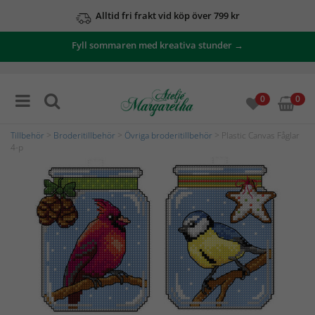
Alltid fri frakt vid köp över 799 kr
Fyll sommaren med kreativa stunder →
0
0
Tillbehör
>
Broderitillbehör
>
Övriga broderitillbehör
> Plastic Canvas Fåglar
4-p