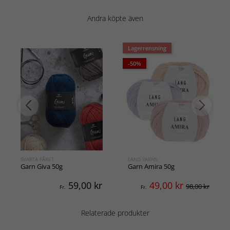
Andra köpte även
Lagerrensning
-50%
SVARTA FÅRET
LANG YARNS
Garn Giva 50g
Garn Amira 50g
59,00
kr
49,00
kr
98,00 kr
Fr.
Fr.
Relaterade produkter