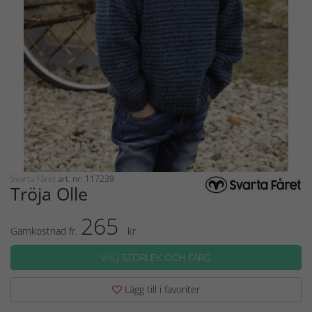
Svarta Fåret
art. nr: 117239
Tröja Olle
265
Garnkostnad fr.
kr
VÄLJ STORLEK OCH FÄRG
Lägg till i favoriter