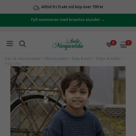
Alltid fri frakt vid köp över 799 kr
Fyll sommaren med kreativa stunder →
0
0
Garn & mönsterpaket
>
Mönsterpaket
>
Baby & barn
>
Tröjor & koftor
>
Tröja Olle