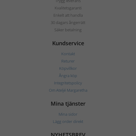
Trygg leverans
Kvalitetsgaranti
Enkelt att handla
30 dagars ångerrätt
Säker betalning
Kundservice
Kontakt
Returer
Köpvillkor
Ångra köp
Integritetspolicy
Om Ateljé Margaretha
Mina tjänster
Mina sidor
Lägg order direkt
NYHETSBREV