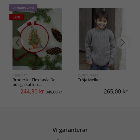
Veckans vara
-30%
ABRIS ART
SVARTA FÅRET
Broderikit Flexitavla De
Tröja Melker
busiga katterna
244,30
kr
265,00
kr
349,00 kr
Vi garanterar