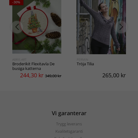
-30%
ABRIS ART
PERMIN
Broderikit Flexitavla De
Tröja Tilia
busiga katterna
244,30
kr
265,00
kr
349,00 kr
Vi garanterar
Trygg leverans
Kvalitetsgaranti