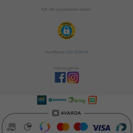
Fyll i din e-postadress nedan.
Kundtjänst:
033-16 99 50
Följ oss gärna!