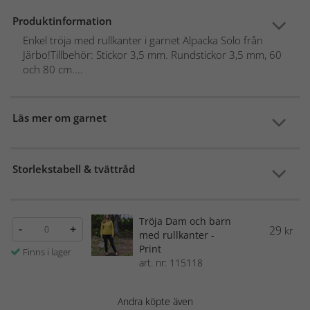
Produktinformation
Enkel tröja med rullkanter i garnet Alpacka Solo från
Järbo!Tillbehör: Stickor 3,5 mm. Rundstickor 3,5 mm, 60
och 80 cm....
Läs mer om garnet
Storlekstabell & tvättråd
Tröja Dam och barn
-
+
29
kr
med rullkanter -
Print
Finns i lager
art. nr: 115118
Andra köpte även