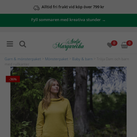
Alltid fri frakt vid köp över 799 kr
Fyll sommaren med kreativa stunder →
0
0
Garn & mönsterpaket
>
Mönsterpaket
>
Baby & barn
> Tröja Dam och barn
med rullkanter
-36%