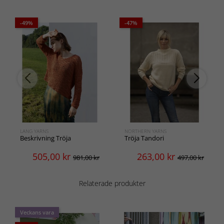
-49%
-47%
LANG YARNS
NORTHERN YARNS
Beskrivning Tröja
Tröja Tandori
505,00
kr
263,00
kr
981,00 kr
497,00 kr
Relaterade produkter
Veckans vara