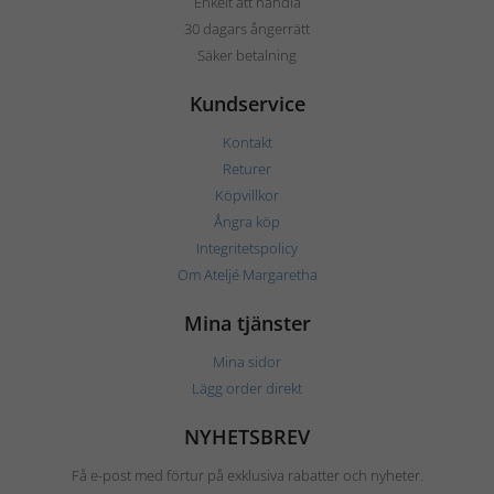
Enkelt att handla
30 dagars ångerrätt
Säker betalning
Kundservice
Kontakt
Returer
Köpvillkor
Ångra köp
Integritetspolicy
Om Ateljé Margaretha
Mina tjänster
Mina sidor
Lägg order direkt
NYHETSBREV
Få e-post med förtur på exklusiva rabatter och nyheter.