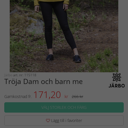
Järbo
art. nr: 115118
Tröja Dam och barn med rullkanter
171,20
Garnkostnad fr.
kr
266 kr
VÄLJ STORLEK OCH FÄRG
Lägg till i favoriter