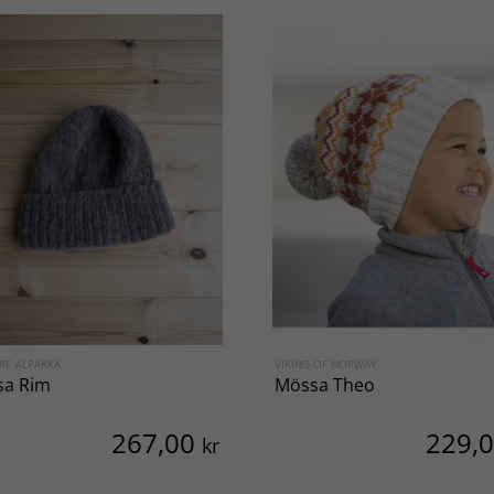
RE ALPAKKA
VIKING OF NORWAY
sa Rim
Mössa Theo
267,00
229,
kr