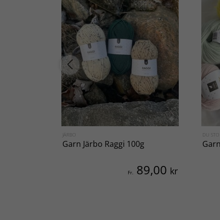
JÄRBO
DU STO
Garn Järbo Raggi 100g
Garn
89,00
kr
Fr.