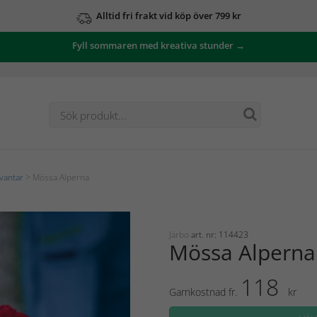
Alltid fri frakt vid köp över 799 kr
Fyll sommaren med kreativa stunder →
vantar
> Mössa Alperna
Järbo
art. nr: 114423
Mössa Alperna
118
Garnkostnad fr.
kr