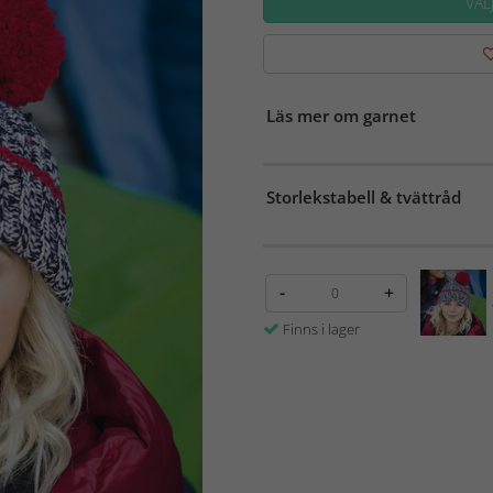
VÄL
Läs mer om garnet
Storlekstabell & tvättråd
-
+
Finns i lager