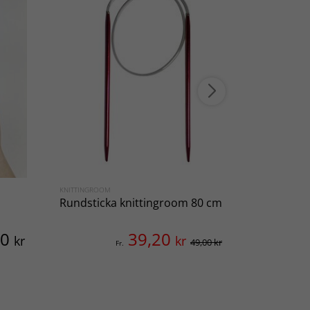
KNITTINGROOM
VIKING OF NO
Rundsticka knittingroom 80 cm
Garn Vikin
00
39,20
kr
kr
49,00 kr
Fr.