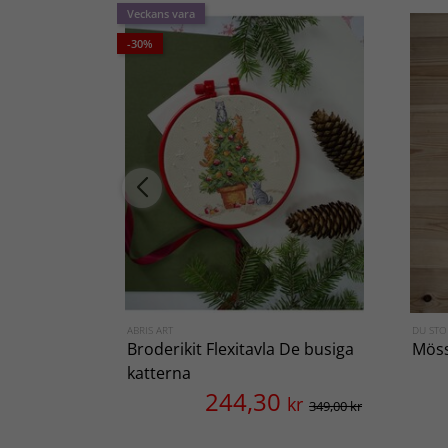
Veckans vara
-30%
ABRIS ART
DU STO
Broderikit Flexitavla De busiga
Mös
katterna
244,30
kr
349,00 kr