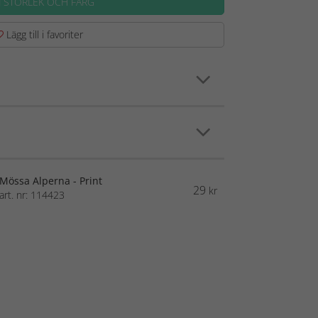
J STORLEK OCH FÄRG
Lägg till i favoriter
Mössa Alperna - Print
29
kr
art. nr: 114423