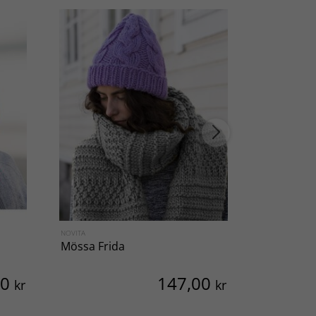
NOVITA
SVARTA FÅRET
Mössa Frida
Mössa Ga
00
147,00
kr
kr