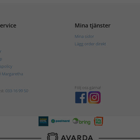
ervice
Mina tjänster
Mina sidor
Lägg order direkt
r
p
tspolicy
é Margaretha
Följ oss gärna!
st:
033-16 99 50