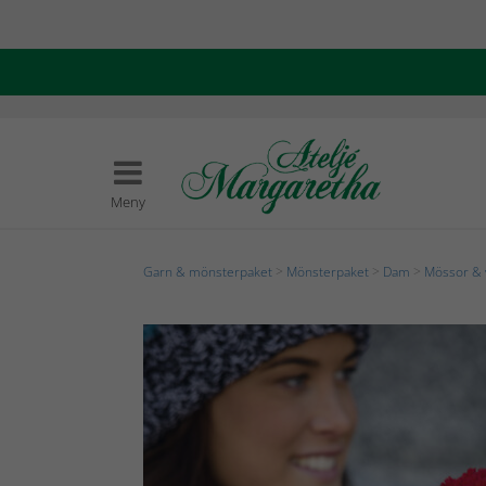
Meny
Garn & mönsterpaket
>
Mönsterpaket
>
Dam
>
Mössor & 