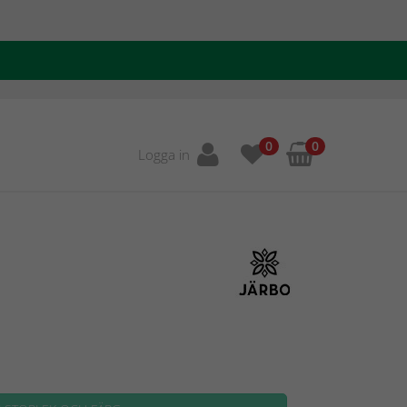
0
0
Logga in