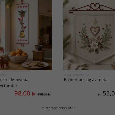
 FÅRET
ATELJÉ MARGARETHA
erikit Minivepa
Broderibeslag av metall
tertomtar
98,00
55,
kr
198,00 kr
Fr.
Relaterade produkter