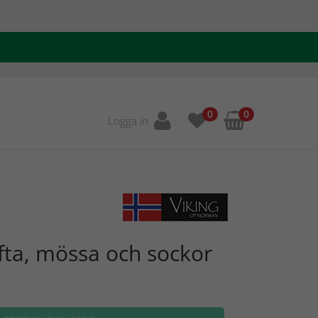
0
0
Logga in
fta, mössa och sockor