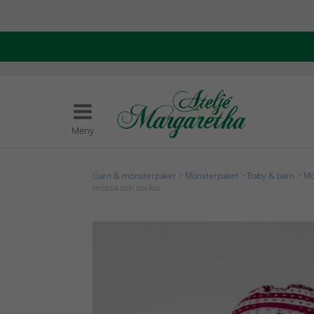
Meny
Garn & mönsterpaket
>
Mönsterpaket
>
Baby & barn
>
Mö
mössa och sockor