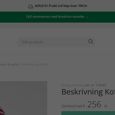
Alltid fri frakt vid köp över 799 kr
Fyll sommaren med kreativa stunder →
ssor & vantar
> Beskrivning Kofta,
Viking of Norway
art. nr: 114243
Beskrivning Ko
256
Garnkostnad fr.
kr