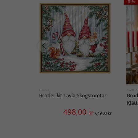
-51%
LUCA-S
SVARTA
Broderikit Tavla Skogstomtar
Brod
Klät
498,00
kr
649,00 kr