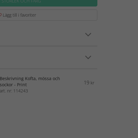
J STORLEK OCH FÄRG
Lägg till i favoriter
Beskrivning Kofta, mössa och
19
kr
sockor - Print
art. nr: 114243