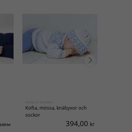
VIKING OF NORWAY
SVARTA FÅRET
Kofta, mössa, knäbyxor och
Kofta och
sockor
394,00
kr
3,00 kr