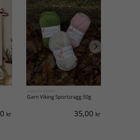
VIKING OF NORWAY
PERMIN
Garn Viking Sportsragg 50g
Broderikit
00
35,00
kr
kr