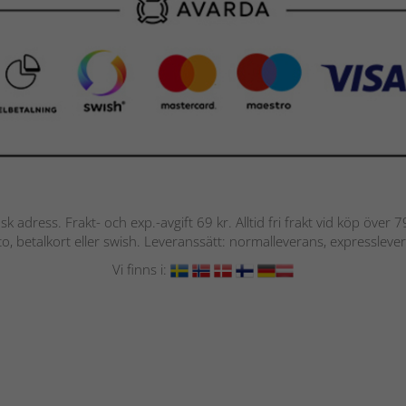
nsk adress. Frakt- och exp.-avgift 69 kr. Alltid fri frakt vid köp över
nto, betalkort eller swish. Leveranssätt: normalleverans, expressleve
Vi finns i: