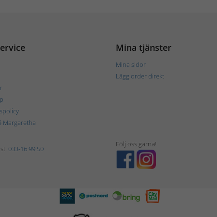
ervice
Mina tjänster
Mina sidor
Lägg order direkt
r
p
tspolicy
é Margaretha
Följ oss gärna!
st:
033-16 99 50