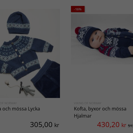
-16%
 OF NORWAY
VIKING OF NORWAY
a och mössa Lycka
Kofta, byxor och mössa
Hjalmar
305,00
430,20
kr
kr
51