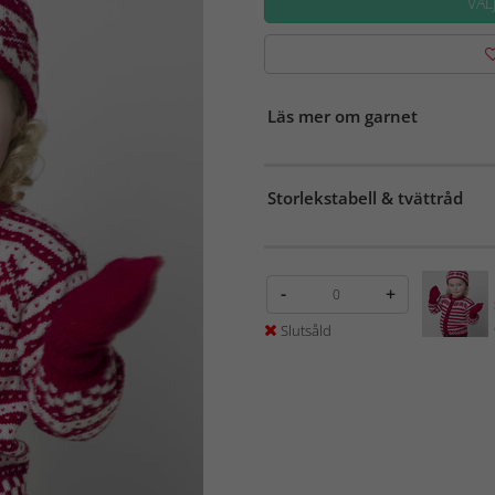
VÄL
Läs mer om garnet
Storlekstabell & tvättråd
-
+
Slutsåld