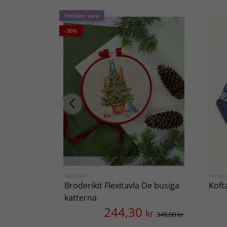
Veckans vara
-30%
ABRIS ART
VIKING
Broderikit Flexitavla De busiga
Koft
katterna
244,30
kr
349,00 kr