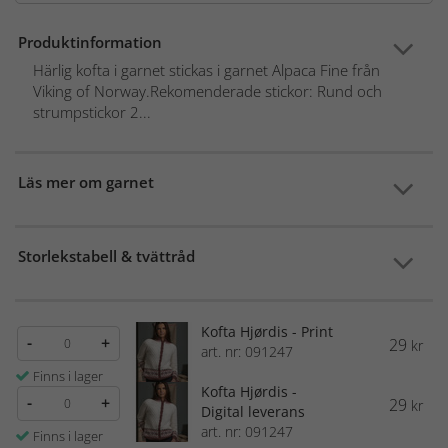
Produktinformation
Härlig kofta i garnet stickas i garnet Alpaca Fine från
Viking of Norway.Rekomenderade stickor: Rund och
strumpstickor 2...
Läs mer om garnet
Storlekstabell & tvättråd
Kofta Hjørdis - Print
-
+
29
kr
art. nr: 091247
Finns i lager
Kofta Hjørdis -
-
+
29
kr
Digital leverans
art. nr: 091247
Finns i lager