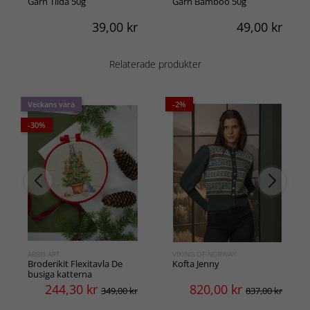
Garn Tilda 50g
Garn Bamboo 50g
39,00
kr
49,00
kr
Relaterade produkter
Veckans vara
-2%
-30%
ABRIS ART
VIKING OF NORWAY
Broderikit Flexitavla De
Kofta Jenny
busiga katterna
244,30
kr
820,00
kr
349,00 kr
837,00 kr