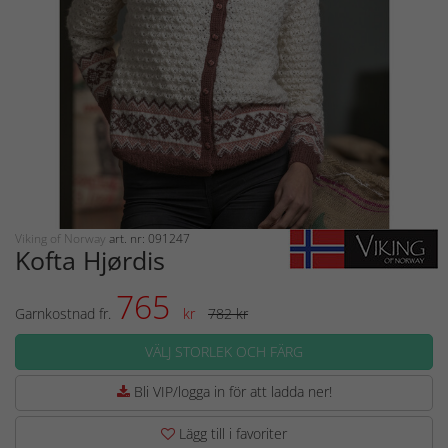
Viking of Norway
art. nr: 091247
Kofta Hjørdis
765
Garnkostnad fr.
kr
782 kr
VÄLJ STORLEK OCH FÄRG
Bli VIP/logga in för att ladda ner!
Lägg till i favoriter