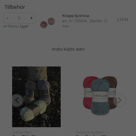
Tillbehör
Knapp ljusrosa
-
+
kr
3,50
art. nr: 120024 , Storlek: 12
Finns i lager
mm
Andra köpte även
SVARTA FÅRET
VIKING OF NORWAY