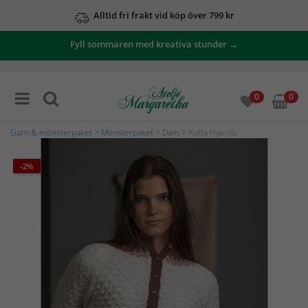
Alltid fri frakt vid köp över 799 kr
Fyll sommaren med kreativa stunder →
0
0
Garn & mönsterpaket
>
Mönsterpaket
>
Dam
> Kofta Hjørdis
-2%