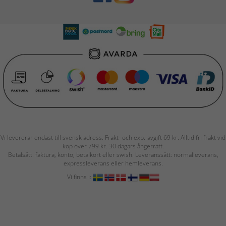
Vi levererar endast till svensk adress. Frakt- och exp.-avgift 69 kr. Alltid fri frakt vid
köp över 799 kr. 30 dagars ångerrätt.
Betalsätt: faktura, konto, betalkort eller swish. Leveranssätt: normalleverans,
expressleverans eller hemleverans.
Vi finns i: