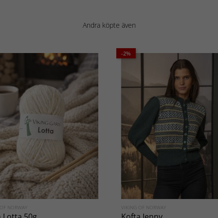
Andra köpte även
-2%
 OF NORWAY
VIKING OF NORWAY
 Lotta 50g
Kofta Jenny