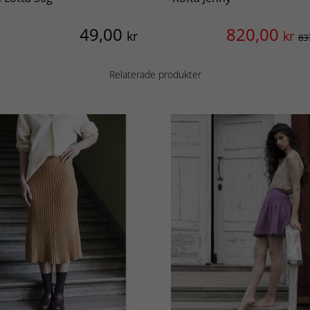
49,00
820,00
kr
kr
83
Relaterade produkter