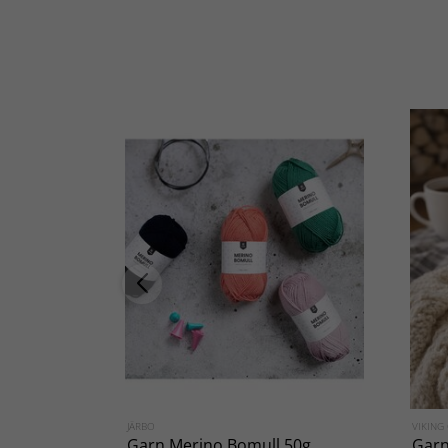
JÄRBO
VIKING
Garn Merino Bomull 50g
Garn