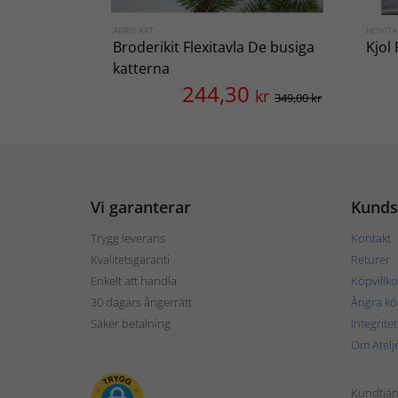
ABRIS ART
NOVIT
Broderikit Flexitavla De busiga
Kjol 
katterna
244,30
kr
349,00 kr
Vi garanterar
Kunds
Trygg leverans
Kontakt
Kvalitetsgaranti
Returer
Enkelt att handla
Köpvillko
30 dagars ångerrätt
Ångra kö
Säker betalning
Integrite
Om Atelj
Kundtjän