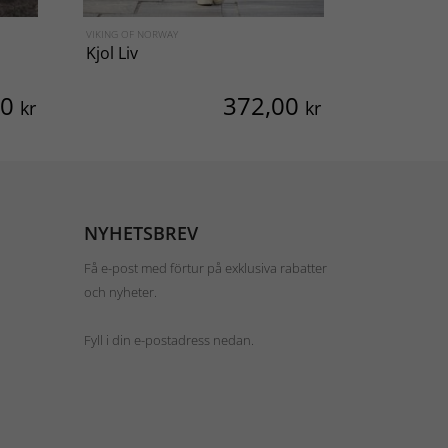
VIKING OF NORWAY
VIKING OF NO
Kjol Liv
Kjol Sarbu
00
372,00
kr
kr
NYHETSBREV
Få e-post med förtur på exklusiva rabatter
och nyheter.
Fyll i din e-postadress nedan.