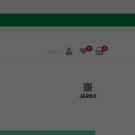
0
0
Logga in