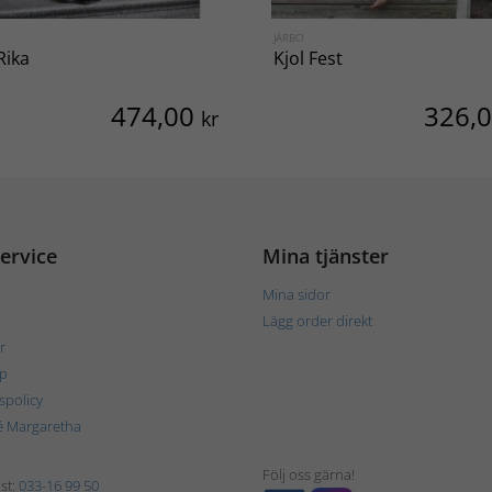
A
JÄRBO
Rika
Kjol Fest
474,00
326,
kr
ervice
Mina tjänster
Mina sidor
Lägg order direkt
r
p
tspolicy
é Margaretha
Följ oss gärna!
st:
033-16 99 50