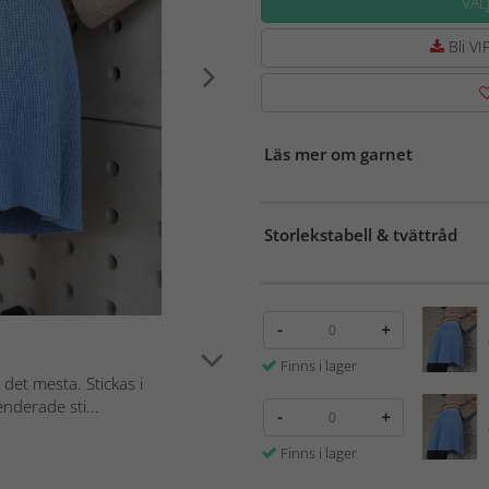
VÄL
Bli VIP
Läs mer om garnet
Storlekstabell & tvättråd
-
+
Finns i lager
 det mesta. Stickas i
derade sti...
-
+
Finns i lager