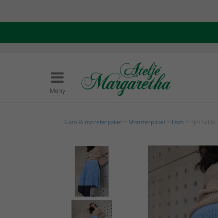
Meny
Garn & mönsterpaket
>
Mönsterpaket
>
Dam
> Kjol Scilla