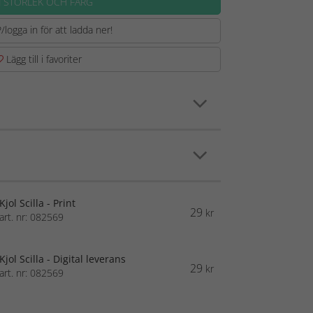
J STORLEK OCH FÄRG
/logga in för att ladda ner!
Lägg till i favoriter
Kjol Scilla - Print
29
kr
art. nr: 082569
Kjol Scilla - Digital leverans
29
kr
art. nr: 082569