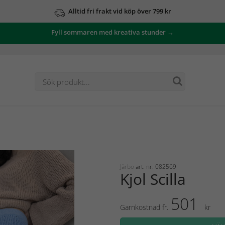
Alltid fri frakt vid köp över 799 kr
Fyll sommaren med kreativa stunder →
Järbo
art. nr: 082569
Kjol Scilla
501
Garnkostnad fr.
kr