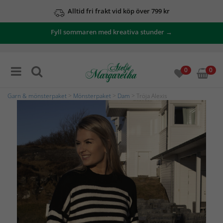
Alltid fri frakt vid köp över 799 kr
Fyll sommaren med kreativa stunder →
0
0
Garn & mönsterpaket
>
Mönsterpaket
>
Dam
> Tröja Alexis