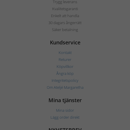
Trygg leverans
Kvalitetsgaranti
Enkelt att handla
30 dagars ångerrätt
Säker betalning
Kundservice
Kontakt
Returer
Köpvillkor
Ångra köp
Integritetspolicy
Om Ateljé Margaretha
Mina tjänster
Mina sidor
Lägg order direkt
NYHETSBREV