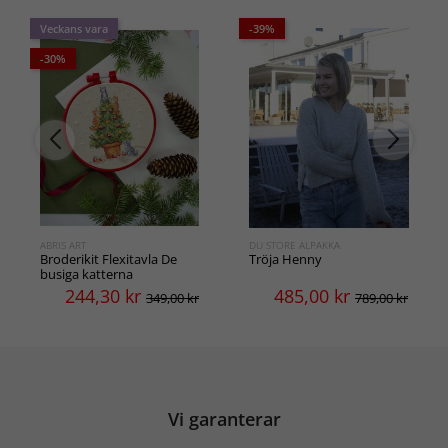
Veckans vara
-39%
-30%
ABRIS ART
DU STORE ALPAKKA
Broderikit Flexitavla De
Tröja Henny
busiga katterna
244,30
kr
485,00
kr
349,00 kr
789,00 kr
Vi garanterar