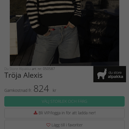
Du Store Alpakka
art. nr: 050587
Tröja Alexis
824
Garnkostnad fr.
kr
VÄLJ STORLEK OCH FÄRG
Bli VIP/logga in för att ladda ner!
Lägg till i favoriter