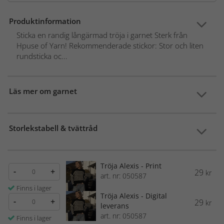
Produktinformation
Sticka en randig långärmad tröja i garnet Sterk från
Hpuse of Yarn! Rekommenderade stickor: Stor och liten
rundsticka oc...
Läs mer om garnet
Storlekstabell & tvättråd
Tröja Alexis - Print
-
+
29
kr
art. nr: 050587
Finns i lager
Tröja Alexis - Digital
-
+
29
kr
leverans
art. nr: 050587
Finns i lager