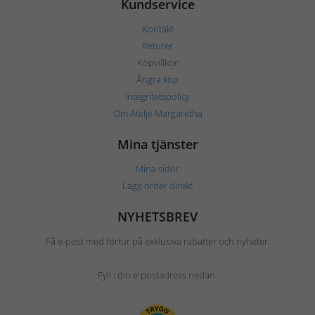
Kundservice
Kontakt
Returer
Köpvillkor
Ångra köp
Integritetspolicy
Om Ateljé Margaretha
Mina tjänster
Mina sidor
Lägg order direkt
NYHETSBREV
Få e-post med förtur på exklusiva rabatter och nyheter.
Fyll i din e-postadress nedan.