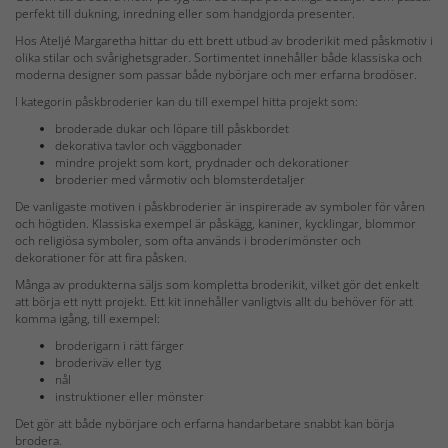
perfekt till dukning, inredning eller som handgjorda presenter.
Hos Ateljé Margaretha hittar du ett brett utbud av broderikit med påskmotiv i
olika stilar och svårighetsgrader. Sortimentet innehåller både klassiska och
moderna designer som passar både nybörjare och mer erfarna brodöser.
I kategorin påskbroderier kan du till exempel hitta projekt som:
broderade dukar och löpare till påskbordet
dekorativa tavlor och väggbonader
mindre projekt som kort, prydnader och dekorationer
broderier med vårmotiv och blomsterdetaljer
De vanligaste motiven i påskbroderier är inspirerade av symboler för våren
och högtiden. Klassiska exempel är påskägg, kaniner, kycklingar, blommor
och religiösa symboler, som ofta används i broderimönster och
dekorationer för att fira påsken.
Många av produkterna säljs som kompletta broderikit, vilket gör det enkelt
att börja ett nytt projekt. Ett kit innehåller vanligtvis allt du behöver för att
komma igång, till exempel:
broderigarn i rätt färger
broderiväv eller tyg
nål
instruktioner eller mönster
Det gör att både nybörjare och erfarna handarbetare snabbt kan börja
brodera.