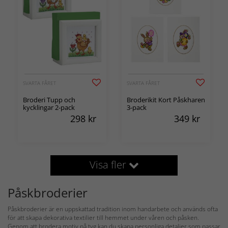
SVARTA FÅRET
SVARTA FÅRET
Broderi Tupp och
Broderikit Kort Påskharen
kycklingar 2-pack
3-pack
298
kr
349
kr
Visa fler
Påskbroderier
Påskbroderier är en uppskattad tradition inom handarbete och används ofta
för att skapa dekorativa textilier till hemmet under våren och påsken.
Genom att brodera motiv på tyg kan du skapa personliga detaljer som passar