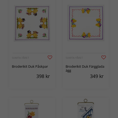
SVARTA FÅRET
SVARTA FÅRET
Broderikit Duk Påskpar
Broderikit Duk Färgglada
ägg
398
kr
349
kr