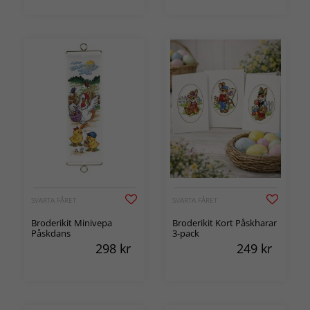
SVARTA FÅRET
SVARTA FÅRET
Broderikit Minivepa
Broderikit Kort Påskharar
Påskdans
3-pack
298
kr
249
kr