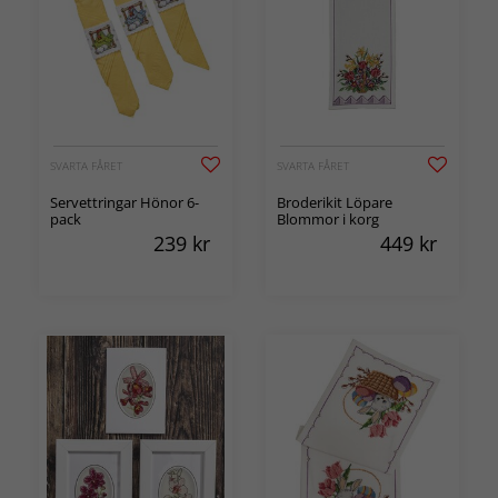
SVARTA FÅRET
SVARTA FÅRET
Servettringar Hönor 6-
Broderikit Löpare
pack
Blommor i korg
239
kr
449
kr