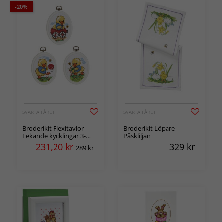
-20%
SVARTA FÅRET
SVARTA FÅRET
Broderikit Flexitavlor
Broderikit Löpare
Lekande kycklingar 3-
Påskliljan
pack
231,20
kr
329
kr
289 kr