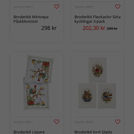
SVARTA FÅRET
SVARTA FÅRET
Broderikit Minivepa
Broderikit Flexitavlor Söta
Påskblomster
kycklingar 3-pack
298
kr
202,30
kr
289 kr
SVARTA FÅRET
SVARTA FÅRET
Broderikit Löpare
Broderikit Kort Glada