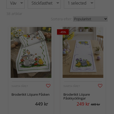
Väv
Stickfasthet
1 selected
38
artiklar
Sortera efter:
-45%
SVARTA FÅRET
SVARTA FÅRET
Broderikit Löpare Påsken
Broderikit Löpare
Påskkycklingar
449
kr
249
kr
449 kr