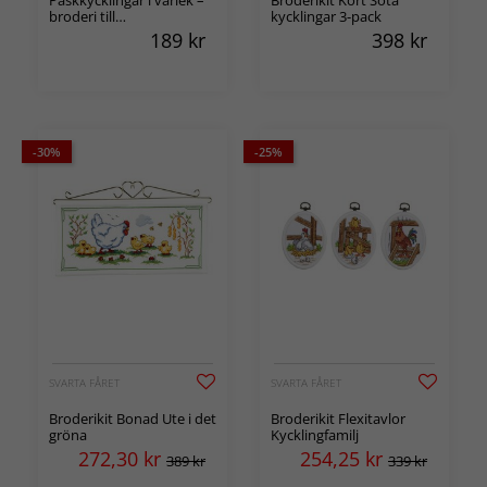
Påskkycklingar i vårlek –
Broderikit Kort Söta
broderi till
kycklingar 3-pack
smidesljusstake
189
kr
398
kr
-30%
-25%
SVARTA FÅRET
SVARTA FÅRET
Broderikit Bonad Ute i det
Broderikit Flexitavlor
gröna
Kycklingfamilj
272,30
kr
254,25
kr
389 kr
339 kr