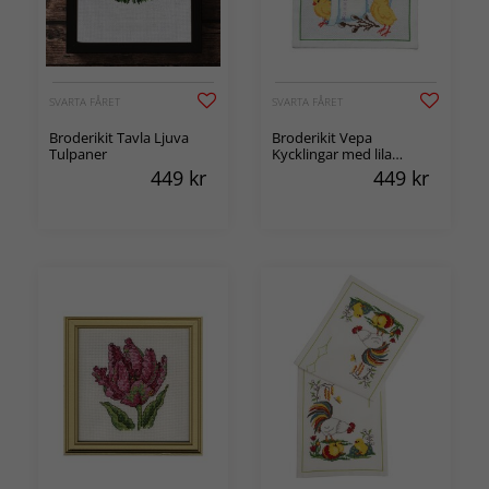
SVARTA FÅRET
SVARTA FÅRET
Broderikit Tavla Ljuva
Broderikit Vepa
Tulpaner
Kycklingar med lila
blommor
449
kr
449
kr