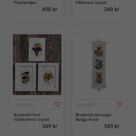
Påskfamiljen
Påskharar 3-pack
498
kr
349
kr
SVARTA FÅRET
SVARTA FÅRET
Broderikit Kort
Broderikit Minivepa
Vårblommor 3-pack
Busiga Harar
349
kr
349
kr