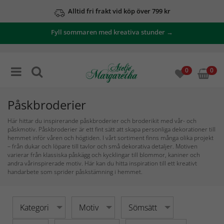
Alltid fri frakt vid köp över 799 kr
Se våra erbjudanden här
Fyll sommaren med kreativa stunder →
0
0
Påskbroderier
Här hittar du inspirerande påskbroderier och broderikit med vår- och
påskmotiv. Påskbroderier är ett fint sätt att skapa personliga dekorationer till
hemmet inför våren och högtiden. I vårt sortiment finns många olika projekt
– från dukar och löpare till tavlor och små dekorativa detaljer. Motiven
varierar från klassiska påskägg och kycklingar till blommor, kaniner och
andra vårinspirerade motiv. Här kan du hitta inspiration till ett kreativt
handarbete som sprider påskstämning i hemmet.
Kategori
Motiv
Sömsätt