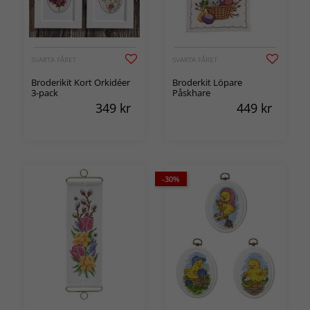
SVARTA FÅRET
SVARTA FÅRET
Broderikit Kort Orkidéer
Broderkit Löpare
3-pack
Påskhare
349
kr
449
kr
-30%