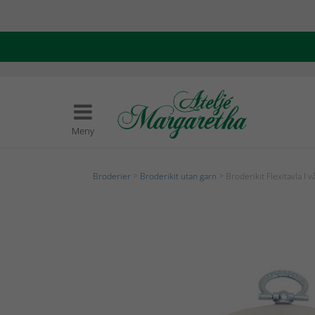
Meny
Broderier
>
Broderikit utan garn
> Broderikit Flexitavla I