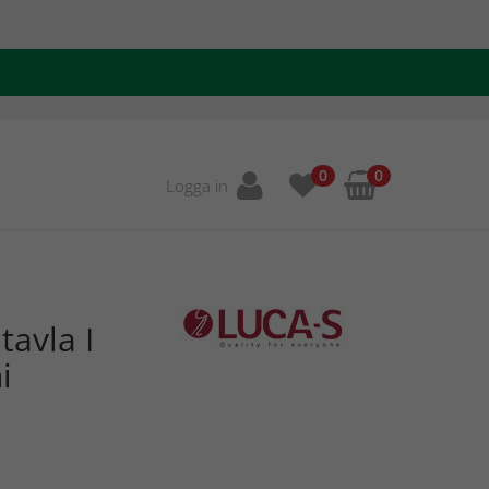
0
0
Logga in
tavla I
i