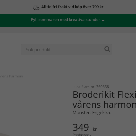
Alltid fri frakt vid köp över 799 kr
Fyll sommaren med kreativa stunder →
 vårens harmoni
Luca-S
art. nr: 360358
Broderikit Flexi
vårens harmon
Mönster: Engelska.
349
kr
Prishistorik