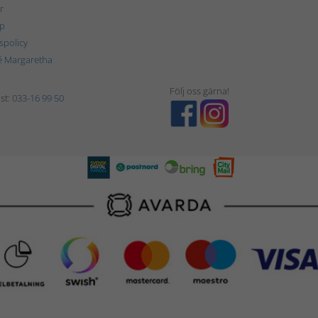
r
p
tspolicy
é Margaretha
Följ oss gärna!
st:
033-16 99 50