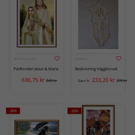
NOVA SLOBODA
DURABLE
Pärlbroderi Jesus & Maria
Beskrivning Väggbonad
636,75
kr
233,20
kr
849 kr
376 kr
Garn fr.
-30%
-25%