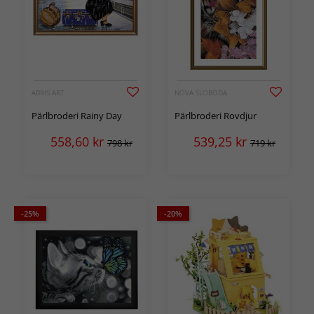
ABRIS ART
NOVA SLOBODA
Pärlbroderi Rainy Day
Pärlbroderi Rovdjur
558,60
kr
539,25
kr
798 kr
719 kr
-25%
-20%