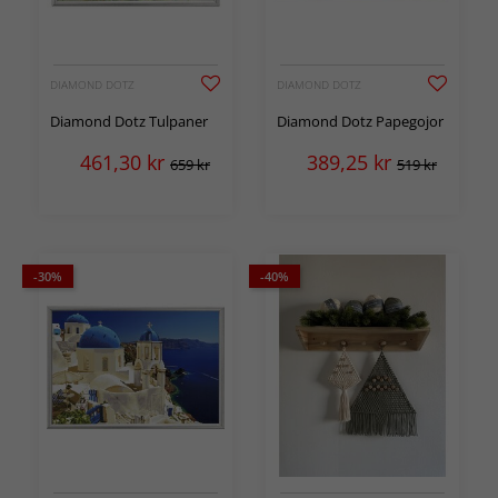
DIAMOND DOTZ
DIAMOND DOTZ
Diamond Dotz Tulpaner
Diamond Dotz Papegojor
461,30
kr
389,25
kr
659 kr
519 kr
-30%
-40%