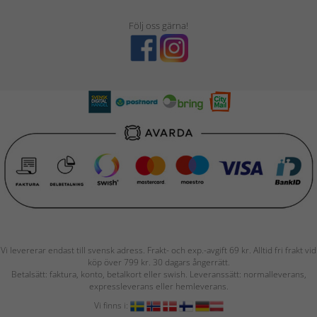
Följ oss gärna!
Vi levererar endast till svensk adress. Frakt- och exp.-avgift 69 kr. Alltid fri frakt vid
köp över 799 kr. 30 dagars ångerrätt.
Betalsätt: faktura, konto, betalkort eller swish. Leveranssätt: normalleverans,
expressleverans eller hemleverans.
Vi finns i: