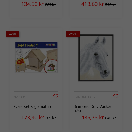
134,50
kr
418,60
kr
269 kr
598 kr
-40%
-25%
PLAYBOX
DIAMOND DOTZ
Pysselset Fågelmatare
Diamond Dotz Vacker
Häst
173,40
kr
486,75
kr
289 kr
649 kr