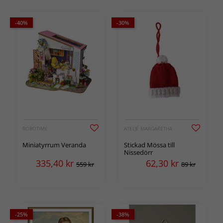
-40%
-30%
ROBOTIME
ATELJÉ MARGARETHA
Miniatyrrum Veranda
Stickad Mössa till
Nissedörr
335,40
kr
62,30
kr
559 kr
89 kr
-25%
-38%