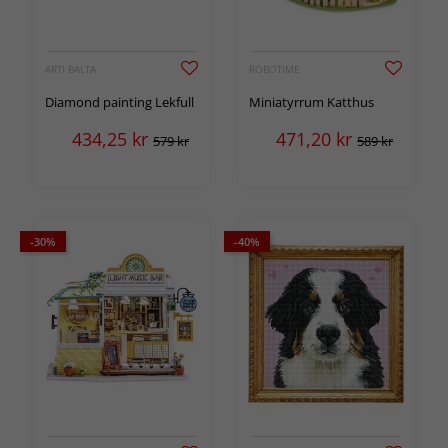
ARTI BALTA
ROBOTIME
Diamond painting Lekfull
Miniatyrrum Katthus
434,25
kr
471,20
kr
579 kr
589 kr
-30%
-40%