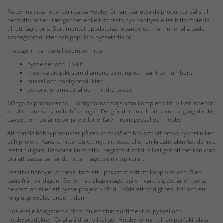
På denna sida hittar du rea på Hobbyhörnan, där utvalda produkter säljs till
nedsatta priser. Det gör det enkelt att testa nya hobbyer eller hitta material
till ett lägre pris. Sortimentet uppdateras löpande och kan innehålla både
säsongsprodukter och populära pysselartiklar.
I kategorin kan du till exempel hitta:
pysselset och DIY-kit
kreativa projekt som diamond painting och paint by numbers
pussel och hobbyprodukter
dekorationsmaterial och mindre pyssel
Många av produkterna i Hobbyhörnan säljs som kompletta kit, vilket innebär
att allt material som behövs ingår. Det gör det enkelt att komma igång direkt,
oavsett om du är nybörjare eller erfaren inom pyssel och hobby.
Att handla hobbyprodukter på rea är också ett bra sätt att prova nya tekniker
och projekt. Kanske hittar du ett nytt intresse eller en kreativ aktivitet du inte
testat tidigare. Reavaror finns ofta i begränsat antal, vilket gör att det kan vara
bra att passa på när du hittar något som inspirerar.
Kreativa hobbyer är dessutom ett uppskattat sätt att koppla av och få en
paus från vardagen. Genom att skapa något själv – vare sig det är en tavla,
dekoration eller ett pysselprojekt – får du både ett färdigt resultat och en
rolig upplevelse under tiden.
Hos Ateljé Margaretha hittar du ett stort sortiment av pyssel och
hobbyprodukter för alla åldrar, vilket gör Hobbyhörnan till en perfekt plats