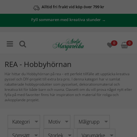
Se våra erbjudanden här
Fyll sommaren med kreativa stunder →
0
0
REA - Hobbyhörnan
Här hittar du Hobbyhörnan på rea – ett perfekt tillfälle att upptäcka kreativa
pyssel och DIY-projekt till extra bra pris. I denna kategori har vi samlat
rabatterade hobbyprodukter som pysselset, dekorationsmaterial och
kreativa kit för både barn och vuxna. Oavsett om du vill prova något nytt eller
fylla på med favoriter finns här inspiration och material för roliga och
avkopplande projekt.
Kategori
Motiv
Målgrupp
Sömsätt
Storlek
Varumärke