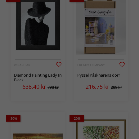
WIZARDIART
CREATIV COMPANY
Diamond Painting Lady In
Pyssel Påskharens dörr
Black
638,40
kr
216,75
kr
798 kr
289 kr
-30%
-20%