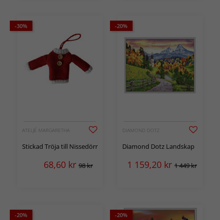
-30%
-20%
ATELJÉ MARGARETHA
DIAMOND DOTZ
Stickad Tröja till Nissedörr
Diamond Dotz Landskap
68,60
kr
1 159,20
kr
98 kr
1 449 kr
-20%
-20%