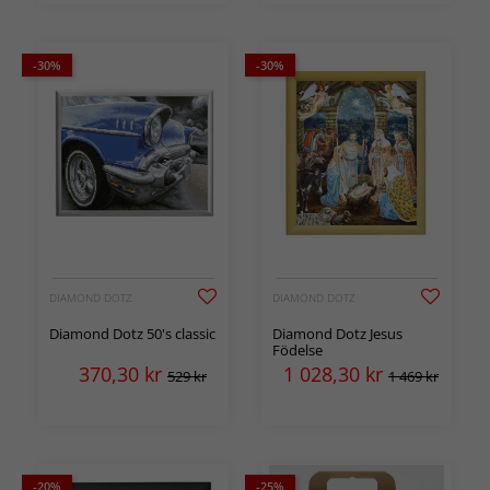
-30%
-30%
DIAMOND DOTZ
DIAMOND DOTZ
Diamond Dotz 50's classic
Diamond Dotz Jesus
Födelse
370,30
kr
1 028,30
kr
529 kr
1 469 kr
-20%
-25%