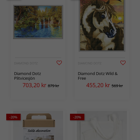
DIAMOND DOTZ
DIAMOND DOTZ
Diamond Dotz
Diamond Dotz Wild &
Plitvicesjön
Free
703,20
kr
455,20
kr
879 kr
569 kr
-20%
-20%