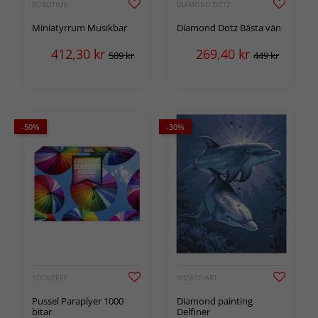
ROBOTIME
DIAMOND DOTZ
Miniatyrrum Musikbar
Diamond Dotz Bästa vän
412,30
kr
269,40
kr
589 kr
449 kr
-50%
-30%
1CONZEPT
WIZARDIART
Pussel Paraplyer 1000
Diamond painting
bitar
Delfiner