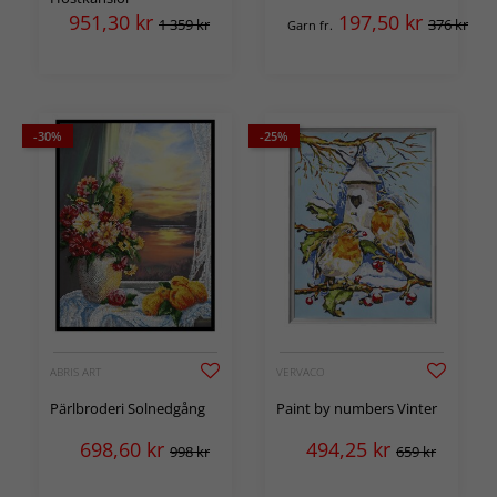
951,30
kr
197,50
kr
1 359 kr
376 kr
Garn fr.
-30%
-25%
ABRIS ART
VERVACO
Pärlbroderi Solnedgång
Paint by numbers Vinter
698,60
kr
494,25
kr
998 kr
659 kr