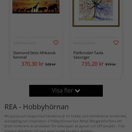
DIAMOND DOTZ
NOVA SLOBODA
Diamond Dotz Afrikansk
Pärlbroderi Tavla
himmel
Säsonger
370,30
kr
735,20
kr
529 kr
919 kr
Visa fler
REA - Hobbyhörnan
Att pyssla och skapa med händerna är en hobby som kombinerar kreativitet,
avkoppling och inspiration. I Hobbyhörnan hos Ateljé Margaretha finns ett
brett sortiment av produkter för olika typer av pyssel och DIY-projekt – från
enklare aktiviteter till mer avancerade kreativa arbeten.