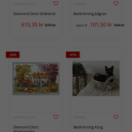
DIAMOND DOTZ
DURABLE
Diamond Dotz Grekland
Beskrivning Julgran
615,30
kr
101,50
kr
879 kr
169 kr
Garn fr.
-30%
-47%
DIAMOND DOTZ
DURABLE
Diamond Dotz
Beskrivning Korg
Höstkänslor