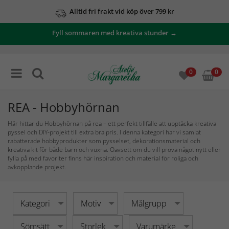
Alltid fri frakt vid köp över 799 kr
Se våra erbjudanden här
Fyll sommaren med kreativa stunder →
0
0
REA - Hobbyhörnan
Här hittar du Hobbyhörnan på rea – ett perfekt tillfälle att upptäcka kreativa
pyssel och DIY-projekt till extra bra pris. I denna kategori har vi samlat
rabatterade hobbyprodukter som pysselset, dekorationsmaterial och
kreativa kit för både barn och vuxna. Oavsett om du vill prova något nytt eller
fylla på med favoriter finns här inspiration och material för roliga och
avkopplande projekt.
Kategori
Motiv
Målgrupp
Sömsätt
Storlek
Varumärke