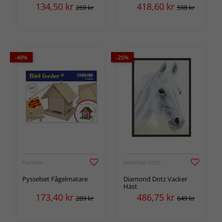
134,50
kr
418,60
kr
269 kr
598 kr
-40%
-25%
PLAYBOX
DIAMOND DOTZ
Pysselset Fågelmatare
Diamond Dotz Vacker
Häst
173,40
kr
486,75
kr
289 kr
649 kr