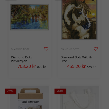
DIAMOND DOTZ
DIAMOND DOTZ
Diamond Dotz
Diamond Dotz Wild &
Plitvicesjön
Free
703,20
kr
455,20
kr
879 kr
569 kr
-20%
-20%