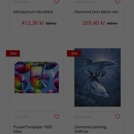
ROBOTIME
DIAMOND DOTZ
Miniatyrrum Musikbar
Diamond Dotz Bästa vän
412,30
kr
269,40
kr
589 kr
449 kr
-50%
-30%
1CONZEPT
WIZARDIART
Pussel Paraplyer 1000
Diamond painting
bitar
Delfiner