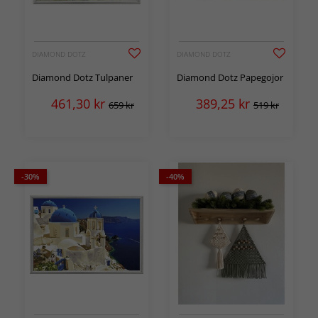
DIAMOND DOTZ
DIAMOND DOTZ
Diamond Dotz Tulpaner
Diamond Dotz Papegojor
461,30
kr
389,25
kr
659 kr
519 kr
-30%
-40%