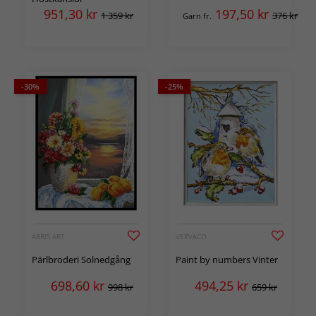
951,30
kr
197,50
kr
1 359 kr
376 kr
Garn fr.
-30%
-25%
ABRIS ART
VERVACO
Pärlbroderi Solnedgång
Paint by numbers Vinter
698,60
kr
494,25
kr
998 kr
659 kr