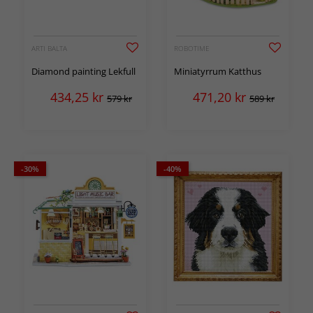
ARTI BALTA
ROBOTIME
Diamond painting Lekfull
Miniatyrrum Katthus
434,25
kr
471,20
kr
579 kr
589 kr
-30%
-40%