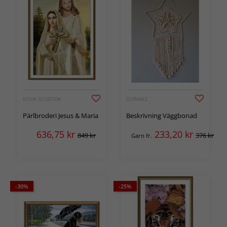
NOVA SLOBODA
DURABLE
Pärlbroderi Jesus & Maria
Beskrivning Väggbonad
636,75
kr
233,20
kr
849 kr
376 kr
Garn fr.
-30%
-25%