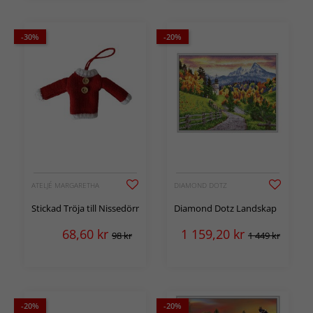
-30%
-20%
ATELJÉ MARGARETHA
DIAMOND DOTZ
Stickad Tröja till Nissedörr
Diamond Dotz Landskap
68,60
kr
1 159,20
kr
98 kr
1 449 kr
-20%
-20%