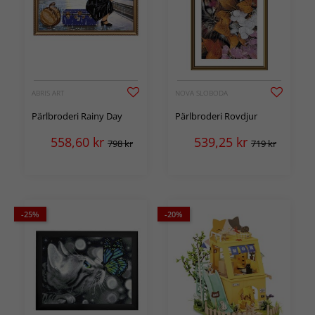
ABRIS ART
NOVA SLOBODA
Pärlbroderi Rainy Day
Pärlbroderi Rovdjur
558,60
kr
539,25
kr
798 kr
719 kr
-25%
-20%