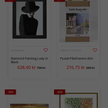
WIZARDIART
CREATIV COMPANY
Diamond Painting Lady In
Pyssel Påskharens dörr
Black
638,40
kr
216,75
kr
798 kr
289 kr
-30%
-20%