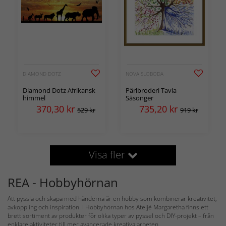
DIAMOND DOTZ
NOVA SLOBODA
Diamond Dotz Afrikansk
Pärlbroderi Tavla
himmel
Säsonger
370,30
kr
735,20
kr
529 kr
919 kr
Visa fler
REA - Hobbyhörnan
Att pyssla och skapa med händerna är en hobby som kombinerar kreativitet,
avkoppling och inspiration. I Hobbyhörnan hos Ateljé Margaretha finns ett
brett sortiment av produkter för olika typer av pyssel och DIY-projekt – från
enklare aktiviteter till mer avancerade kreativa arbeten.