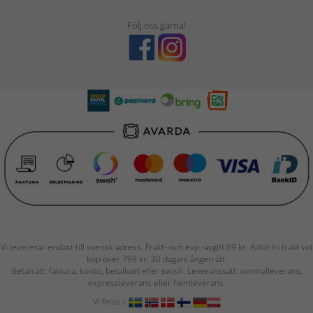
Följ oss gärna!
Vi levererar endast till svensk adress. Frakt- och exp.-avgift 69 kr. Alltid fri frakt vid
köp över 799 kr. 30 dagars ångerrätt.
Betalsätt: faktura, konto, betalkort eller swish. Leveranssätt: normalleverans,
expressleverans eller hemleverans.
Vi finns i: