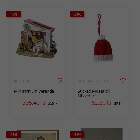
-40%
-30%
ROBOTIME
ATELJÉ MARGARETHA
Miniatyrrum Veranda
Stickad Mössa till
Nissedörr
335,40
kr
62,30
kr
559 kr
89 kr
-25%
-38%