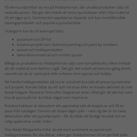
På denna sida hittar du rea på Hobbyhörnan, där utvalda produkter säljs till
nedsatta priser. Det gör det enkelt att testa nya hobbyer eller hitta material
till ett lägre pris. Sortimentet uppdateras löpande och kan innehålla både
säsongsprodukter och populära pysselartiklar.
I kategorin kan du till exempel hitta:
pysselset och DIY-kit
kreativa projekt som diamond painting och paint by numbers
pussel och hobbyprodukter
dekorationsmaterial och mindre pyssel
Många av produkterna i Hobbyhörnan säljs som kompletta kit, vilket innebär
att allt material som behövs ingår. Det gör det enkelt att komma igång direkt,
oavsett om du är nybörjare eller erfaren inom pyssel och hobby.
Att handla hobbyprodukter på rea är också ett bra sätt att prova nya tekniker
och projekt. Kanske hittar du ett nytt intresse eller en kreativ aktivitet du inte
testat tidigare. Reavaror finns ofta i begränsat antal, vilket gör att det kan vara
bra att passa på när du hittar något som inspirerar.
Kreativa hobbyer är dessutom ett uppskattat sätt att koppla av och få en
paus från vardagen. Genom att skapa något själv – vare sig det är en tavla,
dekoration eller ett pysselprojekt – får du både ett färdigt resultat och en
rolig upplevelse under tiden.
Hos Ateljé Margaretha hittar du ett stort sortiment av pyssel och
hobbyprodukter för alla åldrar, vilket gör Hobbyhörnan till en perfekt plats