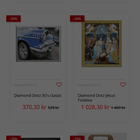
-30%
-30%
DIAMOND DOTZ
DIAMOND DOTZ
Diamond Dotz 50's classic
Diamond Dotz Jesus
Födelse
370,30
kr
1 028,30
kr
529 kr
1 469 kr
-20%
-25%