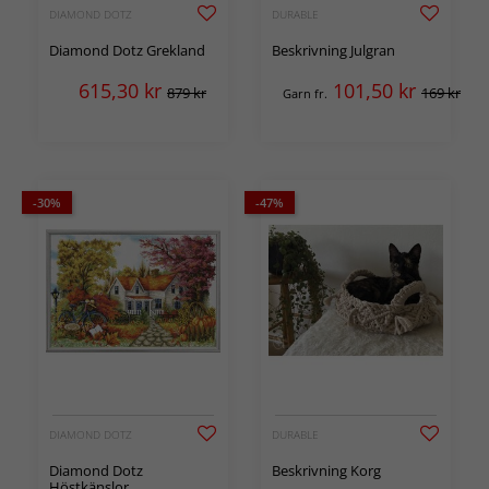
DIAMOND DOTZ
DURABLE
Diamond Dotz Grekland
Beskrivning Julgran
615,30
kr
101,50
kr
879 kr
169 kr
Garn fr.
-30%
-47%
DIAMOND DOTZ
DURABLE
Diamond Dotz
Beskrivning Korg
Höstkänslor