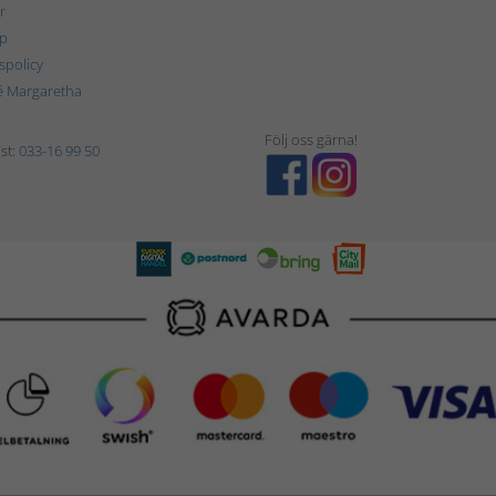
r
p
tspolicy
é Margaretha
Följ oss gärna!
st:
033-16 99 50