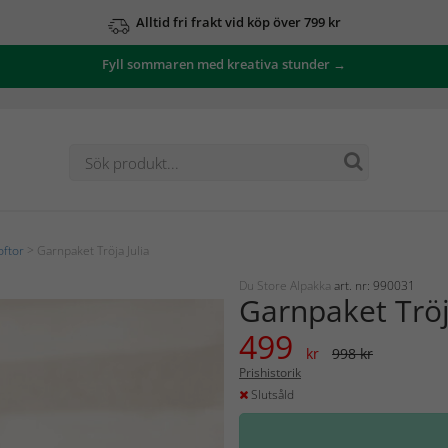
Alltid fri frakt vid köp över 799 kr
Fyll sommaren med kreativa stunder →
oftor
> Garnpaket Tröja Julia
Du Store Alpakka
art. nr: 990031
Garnpaket Tröj
499
kr
998 kr
Prishistorik
Slutsåld