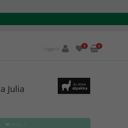
0
0
Logga in
a Julia
HANDLA