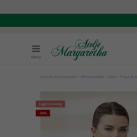
Meny
Garn & mönsterpaket
>
Mönsterpaket
>
Dam
>
Tröjor & k
Lagerrensning
-50%