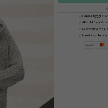
Handla tryggt
Vi är
Alltid fri frakt
Vid k
Expressleverans
Få
Handla nu, betala