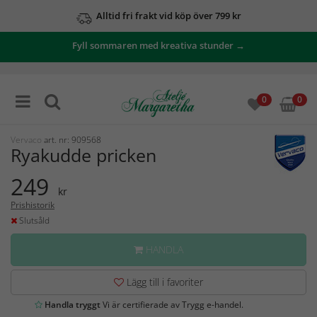
Alltid fri frakt vid köp över 799 kr
Fyll sommaren med kreativa stunder →
0
0
Vervaco
art. nr: 909568
Ryakudde pricken
249
kr
Prishistorik
Slutsåld
HANDLA
Lägg till i favoriter
Handla tryggt
Vi är certifierade av Trygg e-handel.