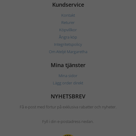
Kundservice
Kontakt
Returer
Köpvillkor
Ångra köp
Integritetspolicy
Om Ateljé Margaretha
Mina tjänster
Mina sidor
Lägg order direkt
NYHETSBREV
Få e-post med förtur på exklusiva rabatter och nyheter.
Fyll i din e-postadress nedan.