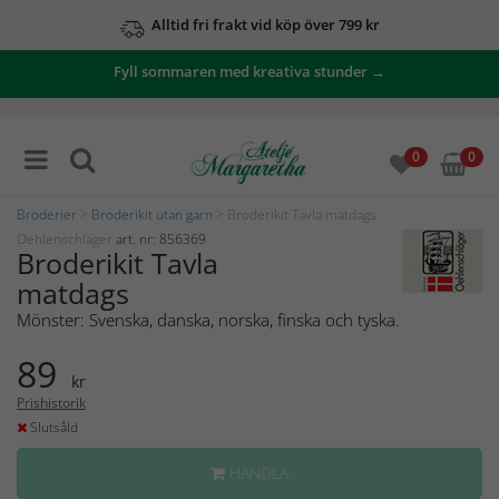
Alltid fri frakt vid köp över 799 kr
Fyll sommaren med kreativa stunder →
0
0
Broderier
>
Broderikit utan garn
> Broderikit Tavla matdags
Oehlenschläger
art. nr: 856369
Broderikit Tavla
matdags
Mönster: Svenska, danska, norska, finska och tyska.
89
kr
Prishistorik
Slutsåld
HANDLA