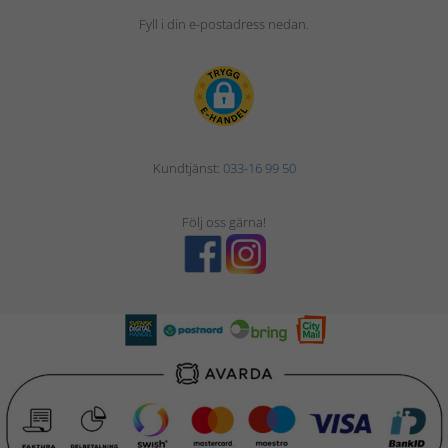
Fyll i din e-postadress nedan.
Kundtjänst:
033-16 99 50
Följ oss gärna!