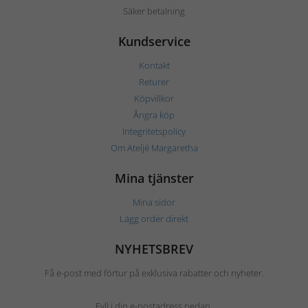
Säker betalning
Kundservice
Kontakt
Returer
Köpvillkor
Ångra köp
Integritetspolicy
Om Ateljé Margaretha
Mina tjänster
Mina sidor
Lägg order direkt
NYHETSBREV
Få e-post med förtur på exklusiva rabatter och nyheter.
Fyll i din e-postadress nedan.