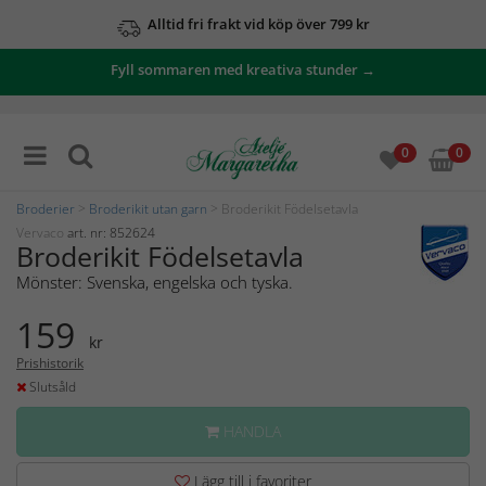
Alltid fri frakt vid köp över 799 kr
Fyll sommaren med kreativa stunder →
0
0
Broderier
>
Broderikit utan garn
> Broderikit Födelsetavla
Vervaco
art. nr: 852624
Broderikit Födelsetavla
Mönster: Svenska, engelska och tyska.
159
kr
Prishistorik
Slutsåld
HANDLA
Lägg till i favoriter