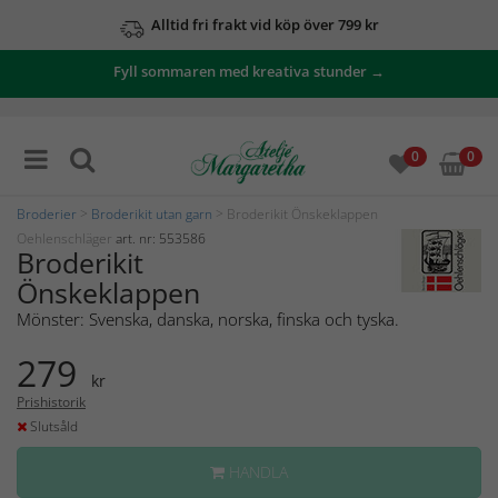
Alltid fri frakt vid köp över 799 kr
Fyll sommaren med kreativa stunder →
0
0
Broderier
>
Broderikit utan garn
> Broderikit Önskeklappen
Oehlenschläger
art. nr: 553586
Broderikit
Önskeklappen
Mönster: Svenska, danska, norska, finska och tyska.
279
kr
Prishistorik
Slutsåld
HANDLA