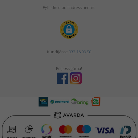
Fyll i din e-postadress nedan.
Kundtjänst:
033-16 99 50
Följ oss gärna!