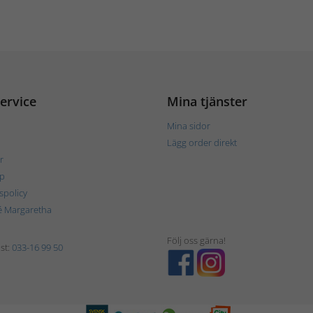
ervice
Mina tjänster
Mina sidor
Lägg order direkt
r
p
tspolicy
é Margaretha
Följ oss gärna!
st:
033-16 99 50