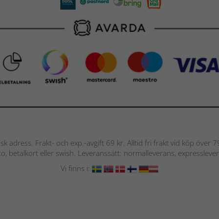
nsk adress. Frakt- och exp.-avgift 69 kr. Alltid fri frakt vid köp över
nto, betalkort eller swish. Leveranssätt: normalleverans, expressleve
Vi finns i: