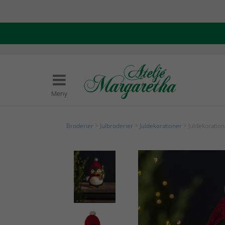
Meny
Broderier
>
Julbroderier
>
Juldekorationer
> Juldekoration 