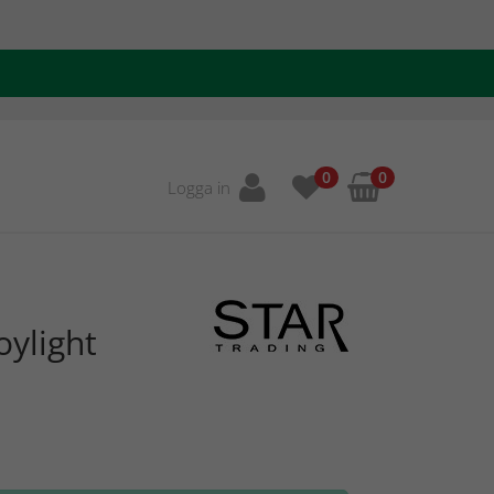
0
0
Logga in
oylight