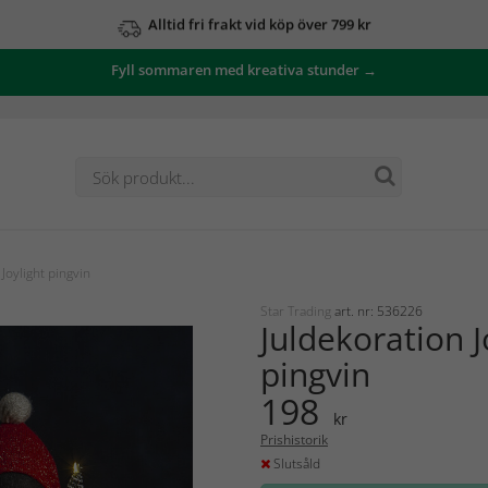
Alltid fri frakt vid köp över 799 kr
Fyll sommaren med kreativa stunder →
Joylight pingvin
Star Trading
art. nr: 536226
Juldekoration J
pingvin
198
kr
Prishistorik
Slutsåld