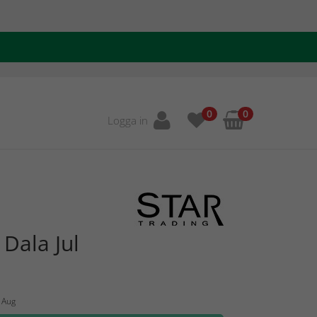
0
0
Logga in
 Dala Jul
2 Aug