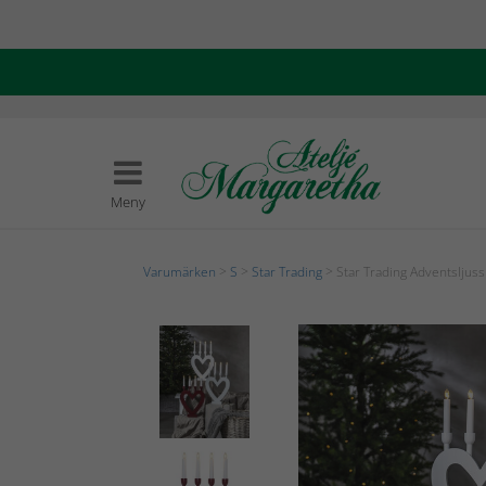
Meny
Varumärken
>
S
>
Star Trading
> Star Trading Adventsljuss