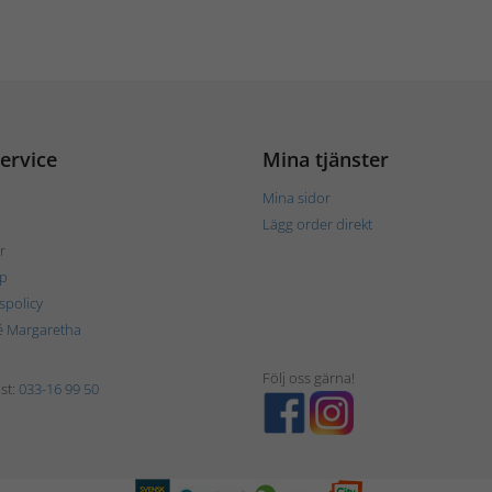
ervice
Mina tjänster
Mina sidor
Lägg order direkt
r
p
tspolicy
é Margaretha
Följ oss gärna!
st:
033-16 99 50