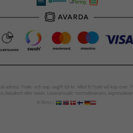
nsk adress. Frakt- och exp.-avgift 69 kr. Alltid fri frakt vid köp över
nto, betalkort eller swish. Leveranssätt: normalleverans, expressleve
Vi finns i: