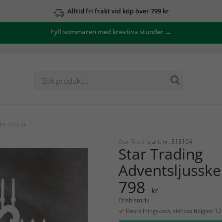
Alltid fri frakt vid köp över 799 kr
Fyll sommaren med kreativa stunder →
ke Dala Jul
Star Trading
art. nr: 518104
Star Trading
Adventsljusske
798
kr
Prishistorik
Beställningsvara, skickas tidigast 1