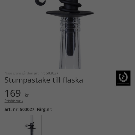
Nääsgränsgården
art. nr: 503027
Stumpastake till flaska
169
kr
Prishistorik
art. nr: 503027, Färg.nr: