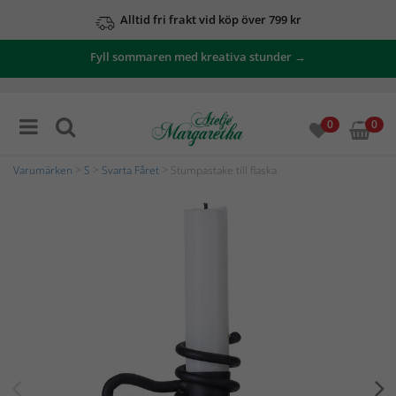
Alltid fri frakt vid köp över 799 kr
Fyll sommaren med kreativa stunder →
0
0
Varumärken
>
S
>
Svarta Fåret
> Stumpastake till flaska