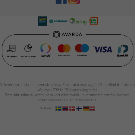
Vi levererar endast till svensk adress. Frakt- och exp.-avgift 69 kr. Alltid fri frakt vid
köp över 799 kr. 30 dagars ångerrätt.
Betalsätt: faktura, konto, betalkort eller swish. Leveranssätt: normalleverans,
expressleverans eller hemleverans.
Vi finns i: