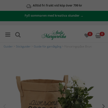
Alltid fri frakt vid köp över 799 kr
Fyll sommaren med kreativa stunder →
0
0
Guider
>
Stickguider
>
Guide för garnåtgång
> Förvaringspåse Brun