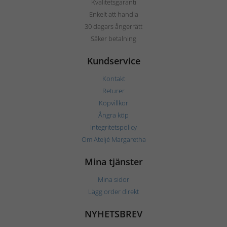
Kvalitetsgaranti
Enkelt att handla
30 dagars ångerrätt
Säker betalning
Kundservice
Kontakt
Returer
Köpvillkor
Ångra köp
Integritetspolicy
Om Ateljé Margaretha
Mina tjänster
Mina sidor
Lägg order direkt
NYHETSBREV