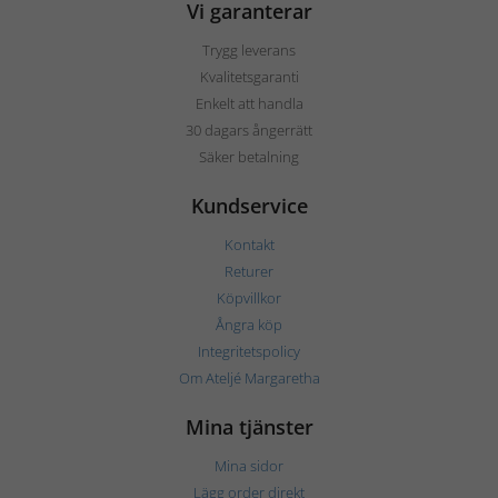
Vi garanterar
Trygg leverans
Kvalitetsgaranti
Enkelt att handla
30 dagars ångerrätt
Säker betalning
Kundservice
Kontakt
Returer
Köpvillkor
Ångra köp
Integritetspolicy
Om Ateljé Margaretha
Mina tjänster
Mina sidor
Lägg order direkt