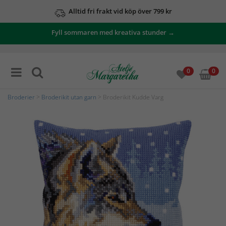
Alltid fri frakt vid köp över 799 kr
Fyll sommaren med kreativa stunder →
0
0
Broderier
>
Broderikit utan garn
> Broderikit Kudde Varg