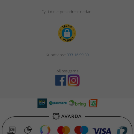
Fyll i din e-postadress nedan.
Kundtjänst:
033-16 99 50
Följ oss gärna!