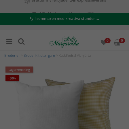
Alltid fri frakt vid köp över 799 kr
Fyll sommaren med kreativa stunder →
0
0
Broderier
>
Broderikit utan garn
> Kuddfodral Vit hjärta
Lagerrensning
-50%