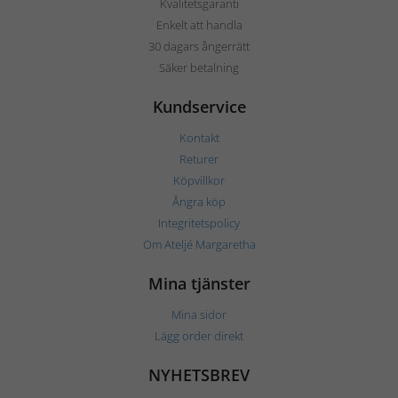
Kvalitetsgaranti
Enkelt att handla
30 dagars ångerrätt
Säker betalning
Kundservice
Kontakt
Returer
Köpvillkor
Ångra köp
Integritetspolicy
Om Ateljé Margaretha
Mina tjänster
Mina sidor
Lägg order direkt
NYHETSBREV