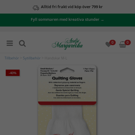
Alltid fri frakt vid köp över 799 kr
Fyll sommaren med kreativa stunder →
0
0
Tillbehör
>
Sytillbehör
> Handskar M-L
-40%