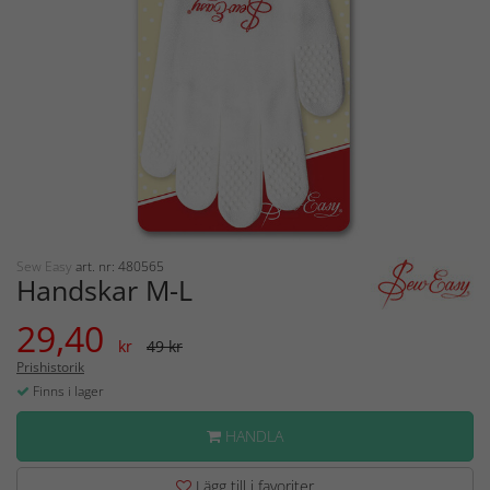
Sew Easy
art. nr: 480565
Handskar M-L
29,40
kr
49 kr
Prishistorik
Finns i lager
HANDLA
Lägg till i favoriter