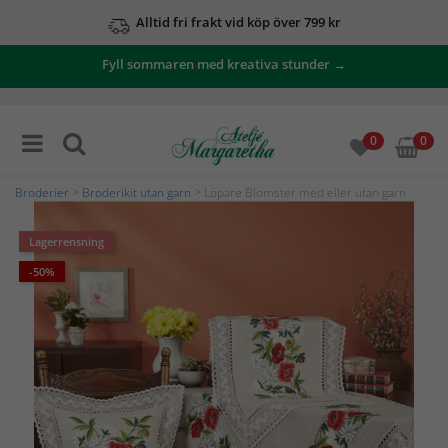
Alltid fri frakt vid köp över 799 kr
Fyll sommaren med kreativa stunder →
0
0
Broderier
>
Broderikit utan garn
> Löpare Blomster med eller utan garn
Lagerrensning
-50%