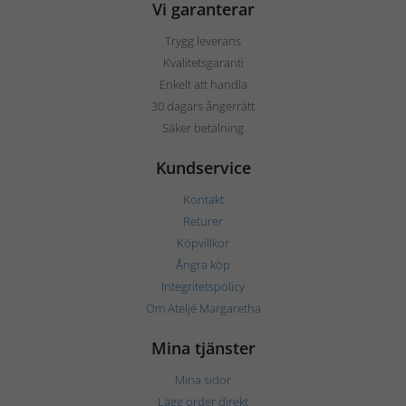
Vi garanterar
Trygg leverans
Kvalitetsgaranti
Enkelt att handla
30 dagars ångerrätt
Säker betalning
Kundservice
Kontakt
Returer
Köpvillkor
Ångra köp
Integritetspolicy
Om Ateljé Margaretha
Mina tjänster
Mina sidor
Lägg order direkt