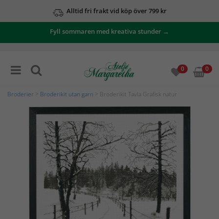
Alltid fri frakt vid köp över 799 kr
Fyll sommaren med kreativa stunder →
0
0
Broderier
>
Broderikit utan garn
> Broderikit Tavla Grafisk natur