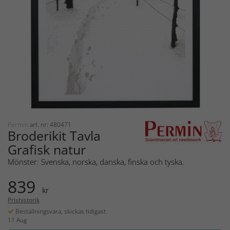
Permin
art. nr: 480471
Broderikit Tavla
Grafisk natur
Mönster: Svenska, norska, danska, finska och tyska.
839
kr
Prishistorik
Beställningsvara, skickas tidigast
11 Aug