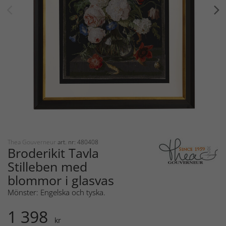
Thea Gouverneur
art. nr: 480408
Broderikit Tavla
Stilleben med
blommor i glasvas
Mönster: Engelska och tyska.
1 398
kr