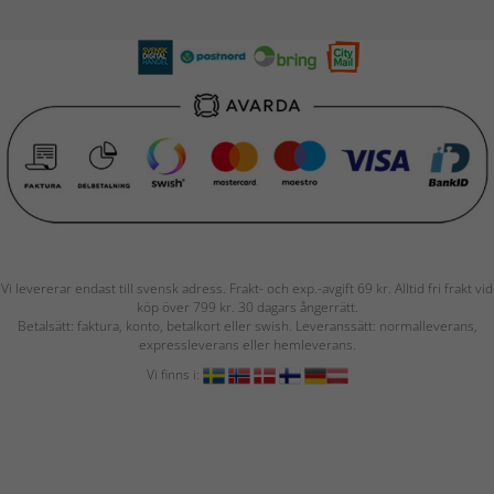
Vi levererar endast till svensk adress. Frakt- och exp.-avgift 69 kr. Alltid fri frakt vid
köp över 799 kr. 30 dagars ångerrätt.
Betalsätt: faktura, konto, betalkort eller swish. Leveranssätt: normalleverans,
expressleverans eller hemleverans.
Vi finns i: