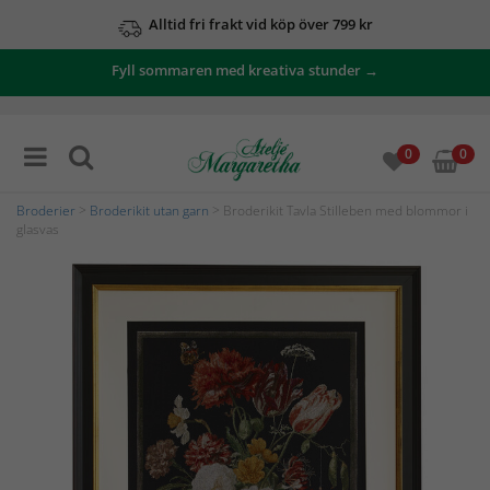
Alltid fri frakt vid köp över 799 kr
Fyll sommaren med kreativa stunder →
0
0
Broderier
>
Broderikit utan garn
> Broderikit Tavla Stilleben med blommor i
glasvas