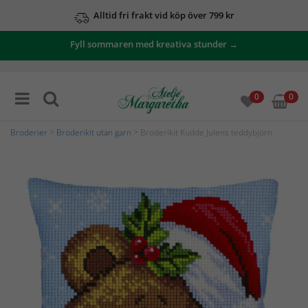
Alltid fri frakt vid köp över 799 kr
Fyll sommaren med kreativa stunder →
0
0
Broderier
>
Broderikit utan garn
> Broderikit Kudde Julens teddybjörn