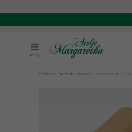
Meny
Broderier
>
Broderikit utan garn
> Läderpapper brun utan