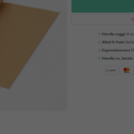
Handla tryggt
Vi är
Alltid fri frakt
Vid k
Expressleverans
Få
Handla nu, betala