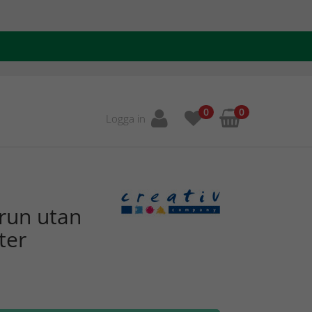
0
0
Logga in
run utan
ter