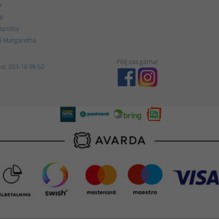
r
p
tspolicy
é Margaretha
Följ oss gärna!
st:
033-16 99 50