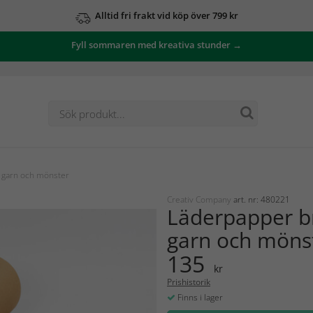
Alltid fri frakt vid köp över 799 kr
Fyll sommaren med kreativa stunder →
 garn och mönster
Creativ Company
art. nr: 480221
Läderpapper b
garn och möns
135
kr
Prishistorik
Finns i lager