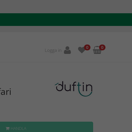
0
0
Logga in
ari
HANDLA