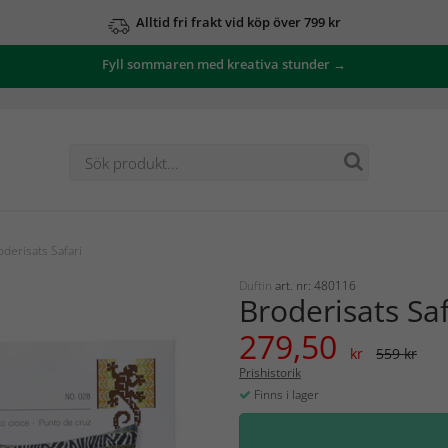
Alltid fri frakt vid köp över 799 kr
Fyll sommaren med kreativa stunder →
derisats Safari
Duftin
art. nr: 480116
Broderisats Saf
279,50
kr
559 kr
Prishistorik
Finns i lager