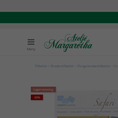
Meny
Tillbehör
>
Broderitillbehör
>
Övriga broderitillbehör
> Bro
Lagerrensning
-50%