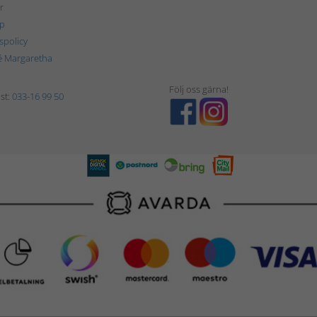
r
p
tspolicy
é Margaretha
Följ oss gärna!
st:
033-16 99 50