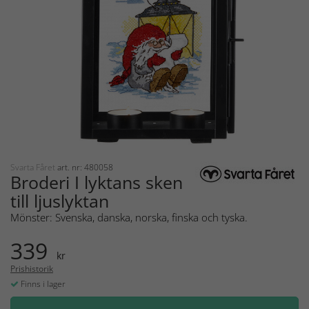
Svarta Fåret
art. nr: 480058
Broderi I lyktans sken
till ljuslyktan
Mönster: Svenska, danska, norska, finska och tyska.
339
kr
Prishistorik
Finns i lager