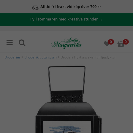
Alltid fri frakt vid köp över 799 kr
Fyll sommaren med kreativa stunder →
0
0
Broderier
>
Broderikit utan garn
> Broderi I lyktans sken till ljuslyktan