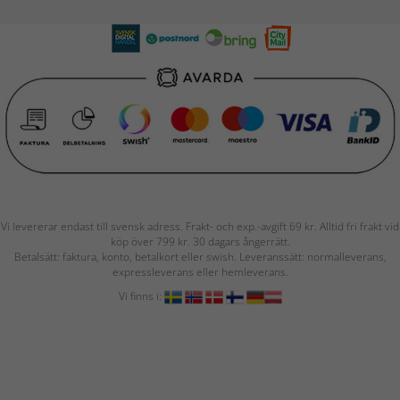
Vi levererar endast till svensk adress. Frakt- och exp.-avgift 69 kr. Alltid fri frakt vid
köp över 799 kr. 30 dagars ångerrätt.
Betalsätt: faktura, konto, betalkort eller swish. Leveranssätt: normalleverans,
expressleverans eller hemleverans.
Vi finns i: