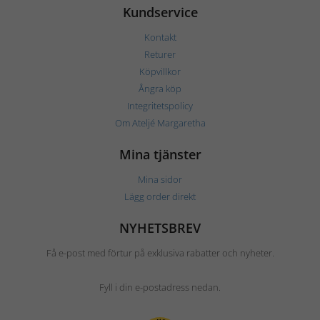
Kundservice
Kontakt
Returer
Köpvillkor
Ångra köp
Integritetspolicy
Om Ateljé Margaretha
Mina tjänster
Mina sidor
Lägg order direkt
NYHETSBREV
Få e-post med förtur på exklusiva rabatter och nyheter.
Fyll i din e-postadress nedan.