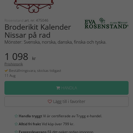
Rosenstand
art. nr: 475046
Broderikit Kalender
Nissar på rad
Mönster: Svenska, norska, danska, finska och tyska.
1 098
kr
Prishistorik
Beställningsvara, skickas tidigast
11 Aug
HANDLA
Lägg till i favoriter
Handla tryggt
Vi är certifierade av Trygg e-handel.
Alltid fri frakt
Vid köp över 799 kr.
Expressleverans
Få ditt paket redan imorgon.