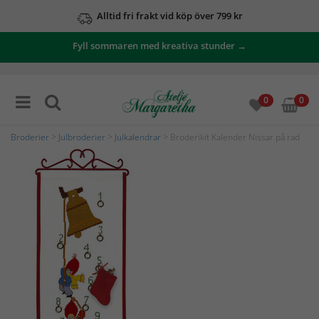
Alltid fri frakt vid köp över 799 kr
Fyll sommaren med kreativa stunder →
0
0
Broderier
>
Julbroderier
>
Julkalendrar
> Broderikit Kalender Nissar på rad