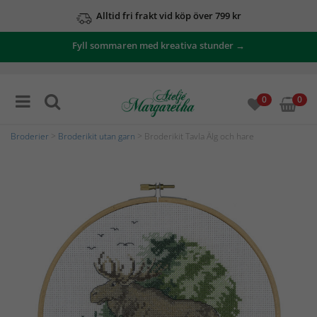
Alltid fri frakt vid köp över 799 kr
Fyll sommaren med kreativa stunder →
0
0
Broderier
>
Broderikit utan garn
> Broderikit Tavla Älg och hare