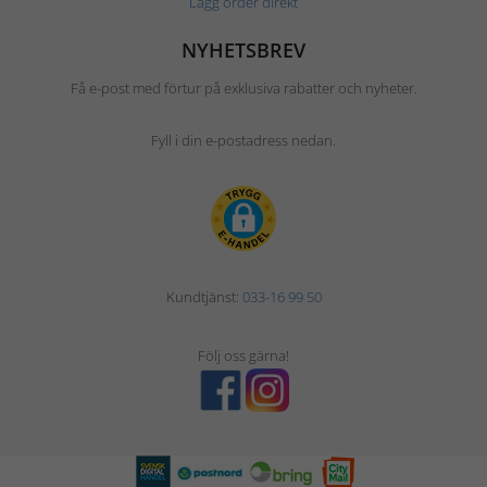
Lägg order direkt
NYHETSBREV
Få e-post med förtur på exklusiva rabatter och nyheter.
Fyll i din e-postadress nedan.
Kundtjänst:
033-16 99 50
Följ oss gärna!