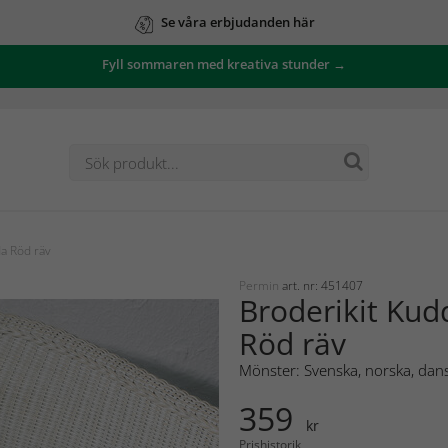
Se våra erbjudanden här
Fyll sommaren med kreativa stunder →
a Röd räv
Permin
art. nr: 451407
Broderikit Kud
Röd räv
Mönster: Svenska, norska, dans
359
kr
Prishistorik