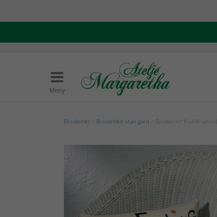
Meny
Broderier
>
Broderikit utan garn
> Broderikit Kuddframsid