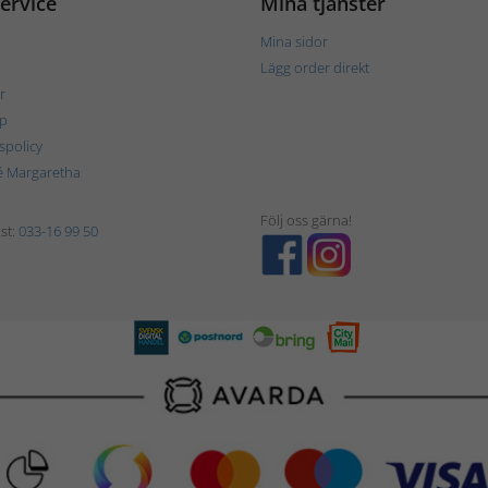
ervice
Mina tjänster
Mina sidor
Lägg order direkt
r
p
tspolicy
é Margaretha
Följ oss gärna!
st:
033-16 99 50