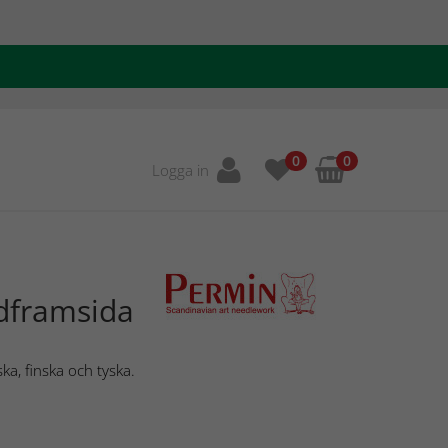
0
0
Logga in
dframsida
ka, finska och tyska.