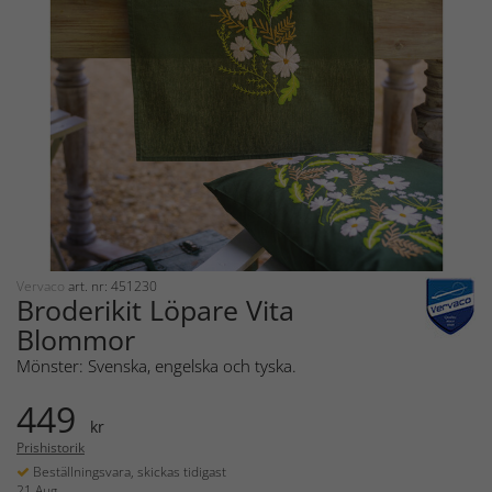
Vervaco
art. nr: 451230
Broderikit Löpare Vita
Blommor
Mönster: Svenska, engelska och tyska.
449
kr
Prishistorik
Beställningsvara, skickas tidigast
21 Aug