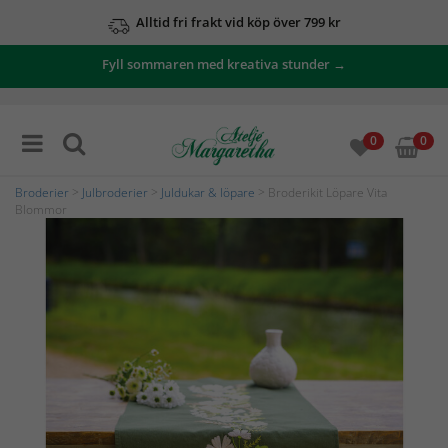
Alltid fri frakt vid köp över 799 kr
Fyll sommaren med kreativa stunder →
0
0
Broderier
>
Julbroderier
>
Juldukar & löpare
> Broderikit Löpare Vita
Blommor