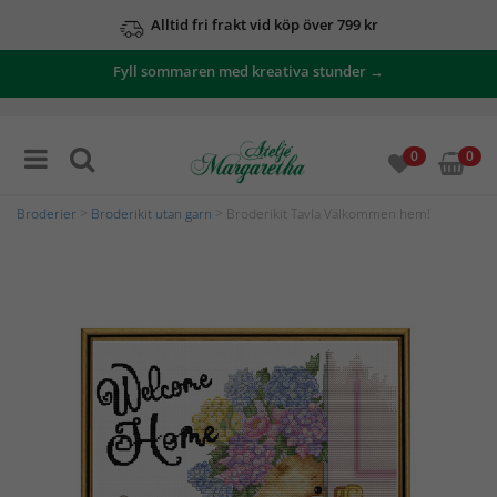
Alltid fri frakt vid köp över 799 kr
Fyll sommaren med kreativa stunder →
0
0
Broderier
>
Broderikit utan garn
> Broderikit Tavla Välkommen hem!