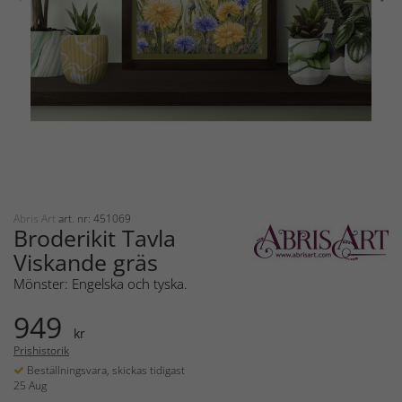
Abris Art
art. nr: 451069
Broderikit Tavla
Viskande gräs
Mönster: Engelska och tyska.
949
kr
Prishistorik
Beställningsvara, skickas tidigast
25 Aug