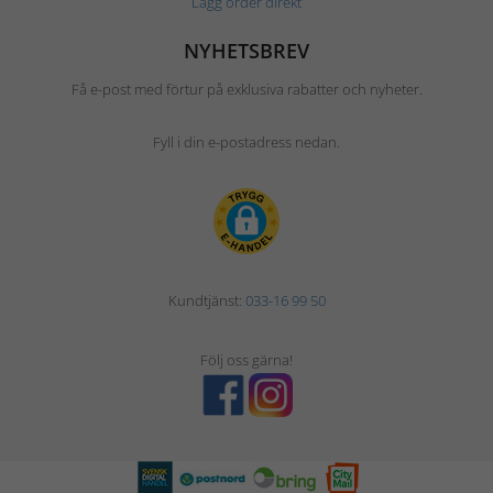
Lägg order direkt
NYHETSBREV
Få e-post med förtur på exklusiva rabatter och nyheter.
Fyll i din e-postadress nedan.
Kundtjänst:
033-16 99 50
Följ oss gärna!