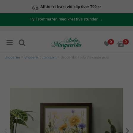
Alltid fri frakt vid köp över 799 kr
Fyll sommaren med kreativa stunder →
0
0
Broderier
>
Broderikit utan garn
> Broderikit Tavla Viskande gräs