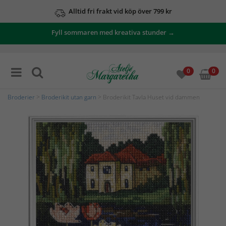
Alltid fri frakt vid köp över 799 kr
Fyll sommaren med kreativa stunder →
0
0
Broderier
>
Broderikit utan garn
> Broderikit Tavla Huset vid dammen