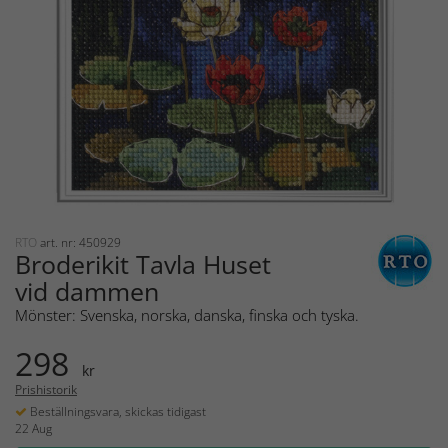
RTO
art. nr: 450929
Broderikit Tavla Huset
vid dammen
Mönster: Svenska, norska, danska, finska och tyska.
298
kr
Prishistorik
Beställningsvara, skickas tidigast
22 Aug