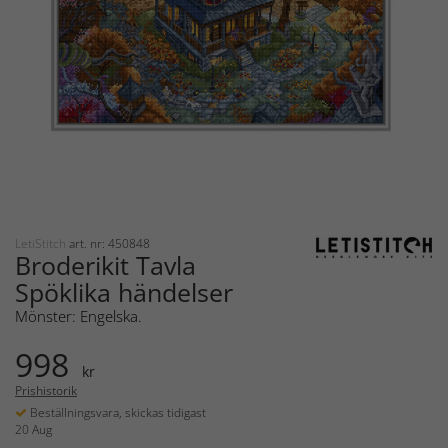
LetiStitch
art. nr: 450848
Broderikit Tavla
Spöklika händelser
Mönster: Engelska.
998
kr
Prishistorik
Beställningsvara, skickas tidigast
20 Aug