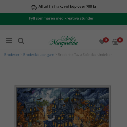
Alltid fri frakt vid köp över 799 kr
Fyll sommaren med kreativa stunder →
0
0
Broderier
>
Broderikit utan garn
> Broderikit Tavla Spöklika händelser