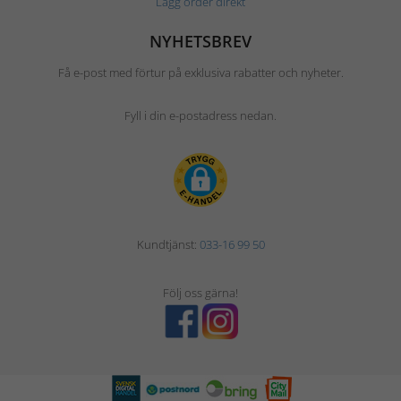
Lägg order direkt
NYHETSBREV
Få e-post med förtur på exklusiva rabatter och nyheter.
Fyll i din e-postadress nedan.
Kundtjänst:
033-16 99 50
Följ oss gärna!